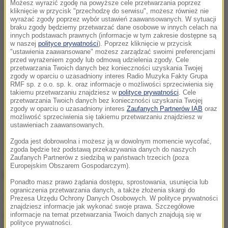
Możesz wyrazić zgodę na powyższe cele przetwarzania poprzez
Dalsza część artykułu pod materiałem video:
kliknięcie w przycisk "przechodzę do serwisu", możesz również nie
wyrażać zgody poprzez wybór ustawień zaawansowanych. W sytuacji
braku zgody będziemy przetwarzać dane osobowe w innych celach na
innych podstawach prawnych (informacje w tym zakresie dostępne są
w naszej
polityce prywatności
). Poprzez kliknięcie w przycisk
"ustawienia zaawansowane" możesz zarządzać swoimi preferencjami
przed wyrażeniem zgody lub odmową udzielenia zgody. Cele
przetwarzania Twoich danych bez konieczności uzyskania Twojej
zgody w oparciu o uzasadniony interes Radio Muzyka Fakty Grupa
RMF sp. z o.o. sp. k. oraz informacje o możliwości sprzeciwienia się
takiemu przetwarzaniu znajdziesz w
polityce prywatności
. Cele
przetwarzania Twoich danych bez konieczności uzyskania Twojej
zgody w oparciu o uzasadniony interes
Zaufanych Partnerów IAB
oraz
możliwość sprzeciwienia się takiemu przetwarzaniu znajdziesz w
ustawieniach zaawansowanych.
Zgoda jest dobrowolna i możesz ją w dowolnym momencie wycofać,
zgoda będzie też podstawą przekazywania danych do naszych
Zaufanych Partnerów z siedzibą w państwach trzecich (poza
Europejskim Obszarem Gospodarczym).
Obrazy techniką frottage
Ponadto masz prawo żądania dostępu, sprostowania, usunięcia lub
ograniczenia przetwarzania danych, a także złożenia skargi do
Technika frottage nie jest trudna. Na kartce,
Prezesa Urzędu Ochrony Danych Osobowych. W polityce prywatności
znajdziesz informacje jak wykonać swoje prawa. Szczegółowe
pocierając ołówkiem odbijcie liście i kwiaty. Możecie
informacje na temat przetwarzania Twoich danych znajdują się w
polityce prywatności.