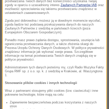
przetwarzania Twoich danych bez konieczności uzyskania Twojej
punktów handlowych jest zamknięta.
zgody w oparciu o uzasadniony interes
Zaufanych Partnerów IAB
oraz
możliwość sprzeciwienia się takiemu przetwarzaniu znajdziesz w
ustawieniach zaawansowanych.
Blatny zapowiedział, że wyda
rozporządzenie
Zgoda jest dobrowolna i możesz ją w dowolnym momencie wycofać,
zgoda będzie też podstawą przekazywania danych do naszych
nakazujące noszenie w miejscach, w których
Zaufanych Partnerów z siedzibą w państwach trzecich (poza
Europejskim Obszarem Gospodarczym).
spotyka się więcej osób - czyli np. w środkach
Ponadto masz prawo żądania dostępu, sprostowania, usunięcia lub
komunikacji publicznej lub w otwartych
ograniczenia przetwarzania danych, a także złożenia skargi do
Prezesa Urzędu Ochrony Danych Osobowych. W polityce prywatności
placówkach handlowych - maseczek typu FFP2,
znajdziesz informacje jak wykonać swoje prawa. Szczegółowe
informacje na temat przetwarzania Twoich danych znajdują się w
KN95 lub masek wykonanych z nanowłókien
.
polityce prywatności.
Dopuszczalne ma być także noszenie dwóch,
Administratorem tych danych jesteśmy my, czyli Radio Muzyka Fakty
nałożonych na siebie maseczek chirurgicznych.
Nie
Grupa RMF sp. z o.o. sp. k. z siedzibą w Krakowie, al. Waszyngtona
1.
będzie można nosić popularnych maseczek
Stosowanie plików cookies i innych technologii
zrobionych z materiałów bawełnianych
. Nowe
Wraz z partnerami stosujemy pliki cookies (tzw. ciasteczka) i inne
przepisy dotyczące maseczek będą obowiązywały
pokrewne technologie, które mają na celu:
od północy z poniedziałku na wtorek.
Zapewnienie bezpieczeństwa podczas korzystania z naszych
stron