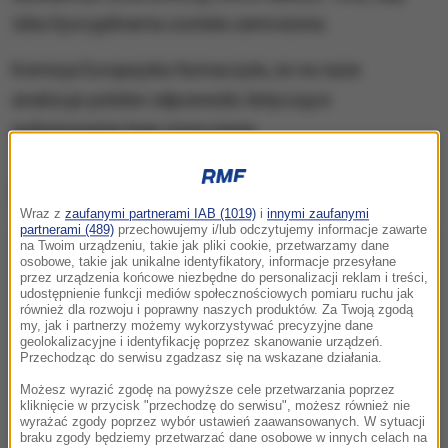
Izba Dyscyplinarna została zamrożona.
Komisja Europejska tłumaczyła, że na razie
analizuje polskie odpowiedzi dotyczące
wykonywania tego orzeczenia.
Dalsza część artykułu pod materiałem video:
Wraz z
zaufanymi partnerami IAB (1019)
i
innymi zaufanymi
partnerami (489)
przechowujemy i/lub odczytujemy informacje zawarte
na Twoim urządzeniu, takie jak pliki cookie, przetwarzamy dane
osobowe, takie jak unikalne identyfikatory, informacje przesyłane
przez urządzenia końcowe niezbędne do personalizacji reklam i treści,
udostępnienie funkcji mediów społecznościowych pomiaru ruchu jak
również dla rozwoju i poprawny naszych produktów. Za Twoją zgodą
my, jak i partnerzy możemy wykorzystywać precyzyjne dane
geolokalizacyjne i identyfikację poprzez skanowanie urządzeń.
Przechodząc do serwisu zgadzasz się na wskazane działania.
Możesz wyrazić zgodę na powyższe cele przetwarzania poprzez
kliknięcie w przycisk "przechodzę do serwisu", możesz również nie
wyrażać zgody poprzez wybór ustawień zaawansowanych. W sytuacji
braku zgody będziemy przetwarzać dane osobowe w innych celach na