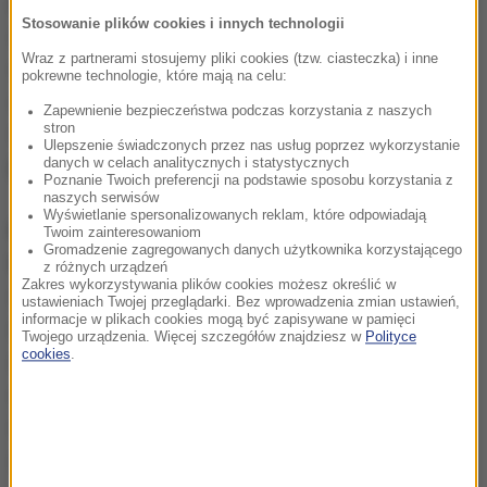
niezawisłości i niezależności sędziów
. Dla mnie jako
Stosowanie plików cookies i innych technologii
sędziego z wieloletnim doświadczeniem i
Wraz z partnerami stosujemy pliki cookies (tzw. ciasteczka) i inne
wiceministra sprawiedliwości to rozczarowujące i
pokrewne technologie, które mają na celu:
smutne, że przed TSUE Polska musi zaprzeczać
Zapewnienie bezpieczeństwa podczas korzystania z naszych
stron
nieprawdziwym i krzywdzącym zarzutom
-
Ulepszenie świadczonych przez nas usług poprzez wykorzystanie
powiedziała Dalkowska.
danych w celach analitycznych i statystycznych
Poznanie Twoich preferencji na podstawie sposobu korzystania z
naszych serwisów
Wyświetlanie spersonalizowanych reklam, które odpowiadają
Według niej nie wszystkie państwa UE są
Twoim zainteresowaniom
Gromadzenie zagregowanych danych użytkownika korzystającego
traktowane jednakowo
.
Zarzuty stawiane wobec
z różnych urządzeń
Zakres wykorzystywania plików cookies możesz określić w
Polski mogłyby być stawiane wielu państwom UE.
ustawieniach Twojej przeglądarki. Bez wprowadzenia zmian ustawień,
informacje w plikach cookies mogą być zapisywane w pamięci
Przypominam, że mamy taki sam sposób wyboru
Twojego urządzenia. Więcej szczegółów znajdziesz w
Polityce
cookies
.
rady sądownictwa jak Hiszpania, mniej
upolitycznioną procedurę wyboru sędziów od
Niemców i mniej rygorystyczne przepisy
dyscyplinarne niż Francja
- wskazała.