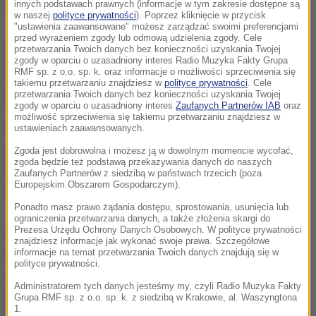
innych podstawach prawnych (informacje w tym zakresie dostępne są
w naszej
polityce prywatności
). Poprzez kliknięcie w przycisk
"ustawienia zaawansowane" możesz zarządzać swoimi preferencjami
przed wyrażeniem zgody lub odmową udzielenia zgody. Cele
Dalkowska: Zarzuty stawiane wobec
przetwarzania Twoich danych bez konieczności uzyskania Twojej
zgody w oparciu o uzasadniony interes Radio Muzyka Fakty Grupa
Polski mogłyby być stawiane wielu
RMF sp. z o.o. sp. k. oraz informacje o możliwości sprzeciwienia się
takiemu przetwarzaniu znajdziesz w
polityce prywatności
. Cele
państwom UE
przetwarzania Twoich danych bez konieczności uzyskania Twojej
zgody w oparciu o uzasadniony interes
Zaufanych Partnerów IAB
oraz
możliwość sprzeciwienia się takiemu przetwarzaniu znajdziesz w
Wiceminister sprawiedliwości Anna Dalkowska
ustawieniach zaawansowanych.
powiedziała PAP przed rozprawą, że
Polska nie
Zgoda jest dobrowolna i możesz ją w dowolnym momencie wycofać,
zgoda będzie też podstawą przekazywania danych do naszych
zgadza się z zarzutami KE
i jest zdania, że skarga
Zaufanych Partnerów z siedzibą w państwach trzecich (poza
Europejskim Obszarem Gospodarczym).
Komisji powinna zostać oddalona jako bezzasadna.
Ponadto masz prawo żądania dostępu, sprostowania, usunięcia lub
ograniczenia przetwarzania danych, a także złożenia skargi do
Prezesa Urzędu Ochrony Danych Osobowych. W polityce prywatności
Dzisiejsza rozprawa to kolejny przykład tego, jak
znajdziesz informacje jak wykonać swoje prawa. Szczegółowe
nieprawdziwe lub zniekształcone informacje mogą
informacje na temat przetwarzania Twoich danych znajdują się w
polityce prywatności.
kreować rzeczywistość.
W Polsce żadna z
Administratorem tych danych jesteśmy my, czyli Radio Muzyka Fakty
przeprowadzonych reform nie naruszyła
Grupa RMF sp. z o.o. sp. k. z siedzibą w Krakowie, al. Waszyngtona
1.