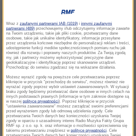
Smarzek miniony sezon
rozpoczęła w zespole z
Rosji - Lokomotiwie Kaliningrad Region
. W związku
Wraz z
zaufanymi partnerami IAB (1019)
i
innymi zaufanymi
partnerami (489)
przechowujemy i/lub odczytujemy informacje zawarte
z agresją rosyjską w Ukrainie rozwiązała kontrakt i
na Twoim urządzeniu, takie jak pliki cookie, przetwarzamy dane
osobowe, takie jak unikalne identyfikatory, informacje przesyłane
wróciła do Polski.
W marcu podpisała umowę z
przez urządzenia końcowe niezbędne do personalizacji reklam i treści,
Developresem, z którym wywalczyła srebrny medal
udostępnienie funkcji mediów społecznościowych pomiaru ruchu jak
również dla rozwoju i poprawny naszych produktów. Za Twoją zgodą
mistrzostw kraju
.
my, jak i partnerzy możemy wykorzystywać precyzyjne dane
geolokalizacyjne i identyfikację poprzez skanowanie urządzeń.
Przechodząc do serwisu zgadzasz się na wskazane działania.
Pod koniec maja ogłoszono, że
Smarzek, w
Możesz wyrazić zgodę na powyższe cele przetwarzania poprzez
przeszłości zawodniczka m.in. włoskich klubów,
kliknięcie w przycisk "przechodzę do serwisu", możesz również nie
wyrażać zgody poprzez wybór ustawień zaawansowanych. W sytuacji
odchodzi z rzeszowskiej drużyny
.
braku zgody będziemy przetwarzać dane osobowe w innych celach na
innych podstawach prawnych (informacje w tym zakresie dostępne są
w naszej
polityce prywatności
). Poprzez kliknięcie w przycisk
Teraz Polka została
zaprezentowana w mediach
"ustawienia zaawansowane" możesz zarządzać swoimi preferencjami
przed wyrażeniem zgody lub odmową udzielenia zgody. Cele
społecznościowych brazylijskiego Osasco Voleibol
przetwarzania Twoich danych bez konieczności uzyskania Twojej
zgody w oparciu o uzasadniony interes Radio Muzyka Fakty Grupa
Clube
- przy okazji prezentacji składu na sezon
RMF sp. z o.o. sp. k. oraz informacje o możliwości sprzeciwienia się
takiemu przetwarzaniu znajdziesz w
polityce prywatności
. Cele
2022/23.
przetwarzania Twoich danych bez konieczności uzyskania Twojej