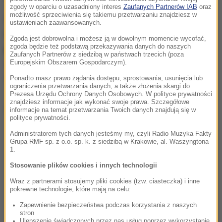
zgody w oparciu o uzasadniony interes
Zaufanych Partnerów IAB
oraz
możliwość sprzeciwienia się takiemu przetwarzaniu znajdziesz w
Siatkarka w ostatnich latach
była filarem
ustawieniach zaawansowanych.
reprezentacji Polski, ale w tym sezonie nie została
Zgoda jest dobrowolna i możesz ją w dowolnym momencie wycofać,
zgoda będzie też podstawą przekazywania danych do naszych
powołana do kadry
. Jak wyjaśniała sama
Zaufanych Partnerów z siedzibą w państwach trzecich (poza
zawodniczka, decyzję podjęła wspólnie z trenerem
Europejskim Obszarem Gospodarczym).
Stefano Lavarinim.
Ponadto masz prawo żądania dostępu, sprostowania, usunięcia lub
ograniczenia przetwarzania danych, a także złożenia skargi do
Prezesa Urzędu Ochrony Danych Osobowych. W polityce prywatności
znajdziesz informacje jak wykonać swoje prawa. Szczegółowe
Dalsza część artykułu pod materiałem video:
informacje na temat przetwarzania Twoich danych znajdują się w
polityce prywatności.
Administratorem tych danych jesteśmy my, czyli Radio Muzyka Fakty
Grupa RMF sp. z o.o. sp. k. z siedzibą w Krakowie, al. Waszyngtona
1.
Stosowanie plików cookies i innych technologii
Wraz z partnerami stosujemy pliki cookies (tzw. ciasteczka) i inne
pokrewne technologie, które mają na celu:
Zapewnienie bezpieczeństwa podczas korzystania z naszych
stron
Ulepszenie świadczonych przez nas usług poprzez wykorzystanie