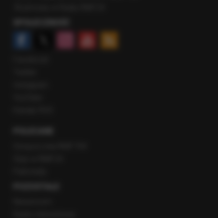
Rozmowy w Radiu RMF24
SPOŁECZNOŚĆ
Facebook
Twitter
Instagram
YouTube
Kanały RSS
POLECANE
Gorąca Linia RMF FM
Staż w RMF24
Patronaty
POZOSTAŁE
Newsroom
Radio internetowe