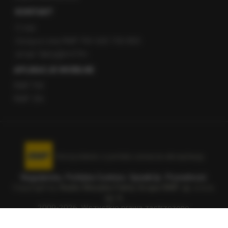
KONTAKT
O nas
Gorąca Linia RMF FM: 600 700 800
email: fakty@rmf.fm
APLIKACJE MOBILNE
RMF FM
RMF ON
Korzystanie z portalu oznacza akceptację
Regulaminu
.
Polityka Cookies
.
SpeakUp
.
Prywatność
.
Copyright by
Radio Muzyka Fakty Grupa RMF sp. z o.o.
sp. k.
2009-2026. Wszystkie prawa zastrzeżone.