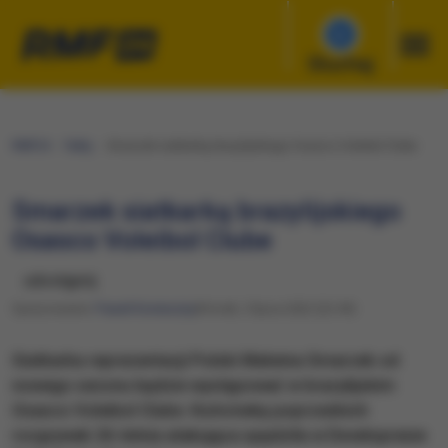
Słuchaj
RMF24
Fakty
Smarzek siatkarką brazylijskiego Osasco Voleibol Clube
Smarzek siatkarką brazylijskiego
Osasco Voleibol Clube
udostępnij
Opracowanie:
Paweł Konieczny
Wtorek, 5 lipca 2022 (22:49)
Siatkarka reprezentacji Polski Malwina Smarzek od
nowego sezonu będzie występować w brazylijskim
Osasco Voleibol Clube. Końcówkę poprzednich
rozgrywek 26-letnia atakująca spędziła w Developresie