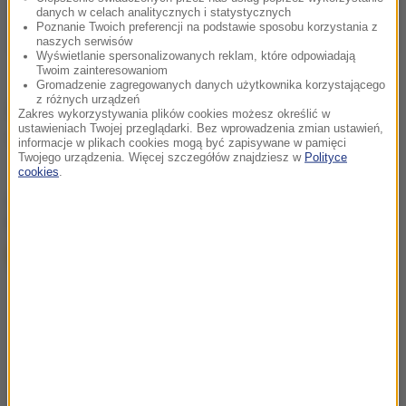
danych w celach analitycznych i statystycznych
Poznanie Twoich preferencji na podstawie sposobu korzystania z
naszych serwisów
Wyświetlanie spersonalizowanych reklam, które odpowiadają
Twoim zainteresowaniom
Gromadzenie zagregowanych danych użytkownika korzystającego
z różnych urządzeń
Źródło: PAP
Zakres wykorzystywania plików cookies możesz określić w
ustawieniach Twojej przeglądarki. Bez wprowadzenia zmian ustawień,
siatkówka
Tagi:
informacje w plikach cookies mogą być zapisywane w pamięci
Twojego urządzenia. Więcej szczegółów znajdziesz w
Polityce
cookies
.
chcesz widzieć więcej artykułów od RMF24?
dodaj w
Google