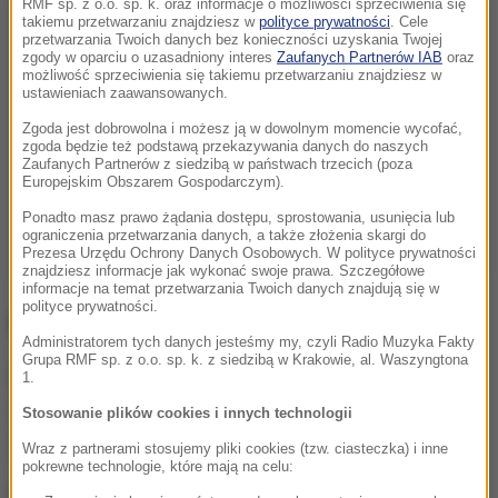
RMF sp. z o.o. sp. k. oraz informacje o możliwości sprzeciwienia się
takiemu przetwarzaniu znajdziesz w
polityce prywatności
. Cele
przetwarzania Twoich danych bez konieczności uzyskania Twojej
zgody w oparciu o uzasadniony interes
Zaufanych Partnerów IAB
oraz
możliwość sprzeciwienia się takiemu przetwarzaniu znajdziesz w
ustawieniach zaawansowanych.
Zgoda jest dobrowolna i możesz ją w dowolnym momencie wycofać,
zgoda będzie też podstawą przekazywania danych do naszych
Zaufanych Partnerów z siedzibą w państwach trzecich (poza
Europejskim Obszarem Gospodarczym).
Ponadto masz prawo żądania dostępu, sprostowania, usunięcia lub
ograniczenia przetwarzania danych, a także złożenia skargi do
Prezesa Urzędu Ochrony Danych Osobowych. W polityce prywatności
znajdziesz informacje jak wykonać swoje prawa. Szczegółowe
informacje na temat przetwarzania Twoich danych znajdują się w
polityce prywatności.
Mecz Polska - Włochy
Administratorem tych danych jesteśmy my, czyli Radio Muzyka Fakty
Grupa RMF sp. z o.o. sp. k. z siedzibą w Krakowie, al. Waszyngtona
Dopiero po zakończeniu wszystkich ćwierćfinałów
1.
organizatorzy mistrzostw świata zdecydowali o
Stosowanie plików cookies i innych technologii
godzinach rozpoczęcia poszczególnych półfinałów.
Wraz z partnerami stosujemy pliki cookies (tzw. ciasteczka) i inne
pokrewne technologie, które mają na celu:
Mecze półfinałowe zaplanowano na najbliższą