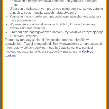
Zapewnienie bezpieczeństwa podczas korzystania z naszych
stron
sobotę 27 września.
Ulepszenie świadczonych przez nas usług poprzez wykorzystanie
danych w celach analitycznych i statystycznych
Poznanie Twoich preferencji na podstawie sposobu korzystania z
Najpierw rozegrany zostanie mecz
Czechy -
naszych serwisów
Bułgaria, który rozpocznie się w sobotę o godzinie
Wyświetlanie spersonalizowanych reklam, które odpowiadają
Twoim zainteresowaniom
8.30 czasu polskiego.
Gromadzenie zagregowanych danych użytkownika korzystającego
z różnych urządzeń
Zakres wykorzystywania plików cookies możesz określić w
Drugi półfinał, czyli
mecz Polska - Włochy,
ustawieniach Twojej przeglądarki. Bez wprowadzenia zmian ustawień,
informacje w plikach cookies mogą być zapisywane w pamięci
zaplanowano na godzinę 12.30 w sobotę.
Twojego urządzenia. Więcej szczegółów znajdziesz w
Polityce
cookies
.
Kiedy finał MŚ?
Na najbliższą niedzielę zaplanowano mecz o trzecie
miejsce i finał mistrzostw świata na Filipinach.
Tytułu bronią Włosi, którzy przed trzema laty
pokonali w finale... Polaków.