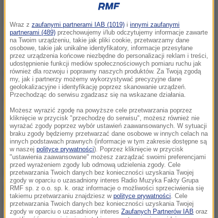
osłabić Sławomira Mentzena z Konfederacji.
Organizacja debaty przez samych kandydatów,
Wraz z
zaufanymi partnerami IAB (1019)
i
innymi zaufanymi
partnerami (489)
przechowujemy i/lub odczytujemy informacje zawarte
a nie media, budzi kontrowersje. Czy debata w
na Twoim urządzeniu, takie jak pliki cookie, przetwarzamy dane
osobowe, takie jak unikalne identyfikatory, informacje przesyłane
takiej formie zawęzi kampanię wyborczą?
przez urządzenia końcowe niezbędne do personalizacji reklam i treści,
udostępnienie funkcji mediów społecznościowych pomiaru ruchu jak
również dla rozwoju i poprawny naszych produktów. Za Twoją zgodą
"Wszystko na jedną kartę"
my, jak i partnerzy możemy wykorzystywać precyzyjne dane
geolokalizacyjne i identyfikację poprzez skanowanie urządzeń.
Przechodząc do serwisu zgadzasz się na wskazane działania.
Może Karol Nawrocki stwierdził, że już nie ma nic
Możesz wyrazić zgodę na powyższe cele przetwarzania poprzez
więcej do stracenia? Badania pokazują, że nie jest w
kliknięcie w przycisk "przechodzę do serwisu", możesz również nie
wyrażać zgody poprzez wybór ustawień zaawansowanych. W sytuacji
stanie przyciągnąć do siebie wszystkich wyborców
braku zgody będziemy przetwarzać dane osobowe w innych celach na
innych podstawach prawnych (informacje w tym zakresie dostępne są
Prawa i Sprawiedliwości, a wyborcy Konfederacji,
w naszej
polityce prywatności
). Poprzez kliknięcie w przycisk
raczej niechętnie patrzą na Nawrockiego
- mówi
"ustawienia zaawansowane" możesz zarządzać swoimi preferencjami
przed wyrażeniem zgody lub odmową udzielenia zgody. Cele
Michał Szułdrzyński, wskazując, że wyborcy PiS są
przetwarzania Twoich danych bez konieczności uzyskania Twojej
zgody w oparciu o uzasadniony interes Radio Muzyka Fakty Grupa
za to bardziej przychylni kandydatowi Konfederacji -
RMF sp. z o.o. sp. k. oraz informacje o możliwości sprzeciwienia się
takiemu przetwarzaniu znajdziesz w
polityce prywatności
. Cele
Sławomirowi Mentzenowi.
przetwarzania Twoich danych bez konieczności uzyskania Twojej
zgody w oparciu o uzasadniony interes
Zaufanych Partnerów IAB
oraz