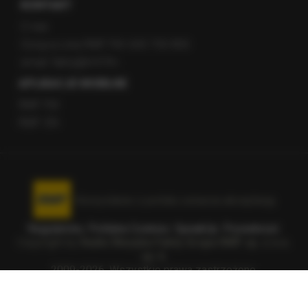
KONTAKT
O nas
Gorąca Linia RMF FM: 600 700 800
email: fakty@rmf.fm
APLIKACJE MOBILNE
RMF FM
RMF ON
Korzystanie z portalu oznacza akceptację
Regulaminu
.
Polityka Cookies
.
SpeakUp
.
Prywatność
.
Copyright by
Radio Muzyka Fakty Grupa RMF sp. z o.o.
sp. k.
2009-2026. Wszystkie prawa zastrzeżone.