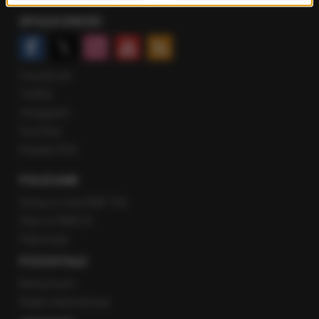
SPOŁECZNOŚĆ
Facebook
Twitter
Instagram
YouTube
Kanały RSS
POLECANE
Gorąca Linia RMF FM
Staż w RMF24
Patronaty
POZOSTAŁE
Newsroom
Radio internetowe