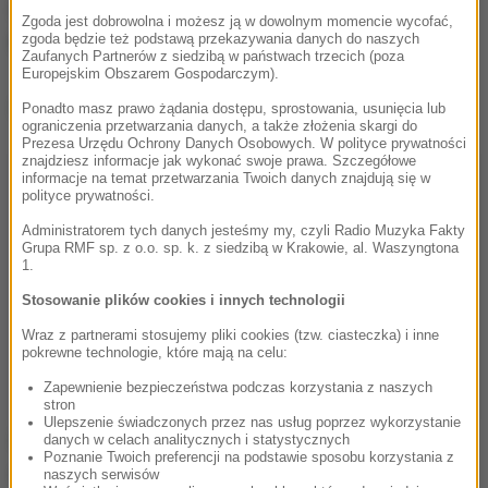
że
jeśli obniży się wiek emerytalny, obniżą się też
Zgoda jest dobrowolna i możesz ją w dowolnym momencie wycofać,
świadczenia.
zgoda będzie też podstawą przekazywania danych do naszych
Zaufanych Partnerów z siedzibą w państwach trzecich (poza
Europejskim Obszarem Gospodarczym).
Dalsza część artykułu pod materiałem video:
Ponadto masz prawo żądania dostępu, sprostowania, usunięcia lub
ograniczenia przetwarzania danych, a także złożenia skargi do
Prezesa Urzędu Ochrony Danych Osobowych. W polityce prywatności
znajdziesz informacje jak wykonać swoje prawa. Szczegółowe
informacje na temat przetwarzania Twoich danych znajdują się w
polityce prywatności.
Administratorem tych danych jesteśmy my, czyli Radio Muzyka Fakty
Grupa RMF sp. z o.o. sp. k. z siedzibą w Krakowie, al. Waszyngtona
1.
Stosowanie plików cookies i innych technologii
Wraz z partnerami stosujemy pliki cookies (tzw. ciasteczka) i inne
pokrewne technologie, które mają na celu:
Zapewnienie bezpieczeństwa podczas korzystania z naszych
stron
Ulepszenie świadczonych przez nas usług poprzez wykorzystanie
Kiedy ktoś mówi, że zmieni coś w wieku
danych w celach analitycznych i statystycznych
Poznanie Twoich preferencji na podstawie sposobu korzystania z
emerytalnym, a przede wszystkim go obniży,
(...)
naszych serwisów