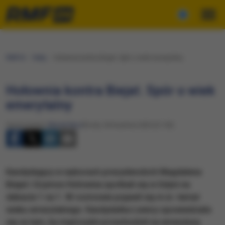
RMF24
Fakty
Hołownia kontra Biejat. Spór o wiek emerytalny
Hołownia kontra Biejat. Spór o wiek
emerytalny
Opracowanie:
Maciej Nycz
Środa, 30 kwietnia 2025 (21:50)
Kandydujący w wyborach prezydenckich Magdalena
Biejat i Szymon Hołownia spotkali się w Gdyni na
debacie 1 na 1. W rozmowie pojawił się m.in. temat
wieku emerytalnego. Kandydatka Lewicy opowiedziała
się za tym, by mężczyźni przechodzili na emeryturę