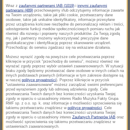
Wraz z
zaufanymi partnerami IAB (1019)
i
innymi zaufanymi
partnerami (489)
przechowujemy i/lub odczytujemy informacje zawarte
W czasie debaty
Magdalena Biejat i Szymon
na Twoim urządzeniu, takie jak pliki cookie, przetwarzamy dane
osobowe, takie jak unikalne identyfikatory, informacje przesyłane
Hołownia zostali zapytani o możliwość zrównania
przez urządzenia końcowe niezbędne do personalizacji reklam i treści,
udostępnienie funkcji mediów społecznościowych pomiaru ruchu jak
wieku emerytalnego dla kobiet i mężczyzn.
również dla rozwoju i poprawny naszych produktów. Za Twoją zgodą
my, jak i partnerzy możemy wykorzystywać precyzyjne dane
geolokalizacyjne i identyfikację poprzez skanowanie urządzeń.
Kandydatka Lewicy oświadczyła, że jest za
Przechodząc do serwisu zgadzasz się na wskazane działania.
obniżeniem wieku emerytalnego dla mężczyzn.
Możesz wyrazić zgodę na powyższe cele przetwarzania poprzez
Uważam, że nikt nie powinien być zmuszany do
kliknięcie w przycisk "przechodzę do serwisu", możesz również nie
wyrażać zgody poprzez wybór ustawień zaawansowanych. W sytuacji
pracy ponad siłę
- tłumaczyła Magdalena Biejat.
braku zgody będziemy przetwarzać dane osobowe w innych celach na
innych podstawach prawnych (informacje w tym zakresie dostępne są
w naszej
polityce prywatności
). Poprzez kliknięcie w przycisk
Według wicemarszałkini Senatu państwo powinno
"ustawienia zaawansowane" możesz zarządzać swoimi preferencjami
przed wyrażeniem zgody lub odmową udzielenia zgody. Cele
"stworzyć takie warunki, żeby ci, którzy chcą i
przetwarzania Twoich danych bez konieczności uzyskania Twojej
zgody w oparciu o uzasadniony interes Radio Muzyka Fakty Grupa
mogą jeszcze pracować, nie byli z rynku pracy
RMF sp. z o.o. sp. k. oraz informacje o możliwości sprzeciwienia się
takiemu przetwarzaniu znajdziesz w
polityce prywatności
. Cele
wypychani".
przetwarzania Twoich danych bez konieczności uzyskania Twojej
zgody w oparciu o uzasadniony interes
Zaufanych Partnerów IAB
oraz
możliwość sprzeciwienia się takiemu przetwarzaniu znajdziesz w
Marszałek Sejmu Szymon Hołownia zwrócił uwagę,
ustawieniach zaawansowanych.