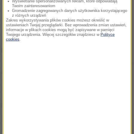
Wyświetlanie spersonalizowanych reklam, które odpowiadają
zwykle nie dodaje drugiej części tego zdania. Jaka
Twoim zainteresowaniom
Gromadzenie zagregowanych danych użytkownika korzystającego
będzie wtedy wysokość świadczenia? Bo obawiam
z różnych urządzeń
Zakres wykorzystywania plików cookies możesz określić w
się, że niższa
- zauważył kandydat Trzeciej Drogi.
ustawieniach Twojej przeglądarki. Bez wprowadzenia zmian ustawień,
informacje w plikach cookies mogą być zapisywane w pamięci
Nikt w Polsce przez najbliższe dwie kadencje
Twojego urządzenia. Więcej szczegółów znajdziesz w
Polityce
cookies
.
prezydenta nie będzie ruszał wieku emerytalnego
-
podkreślił.
Zdaniem Hołowni powinno się
"stworzyć warunki dla
tych, którzy chcą pracować trochę dłużej, mimo
osiągnięcia wieku emerytalnego".
Wybory prezydenckie odbędą się 18 maja. Jeśli
potrzebna będzie druga tura, do urn pójdziemy także
1 czerwca.
Źródło: RMF24/PAP