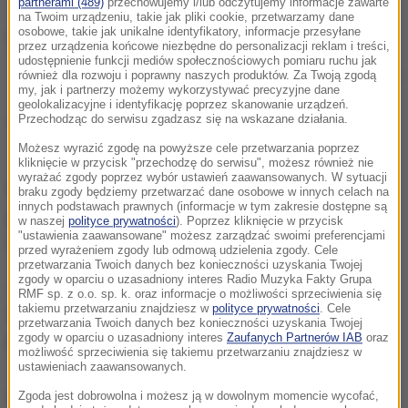
partnerami (489)
przechowujemy i/lub odczytujemy informacje zawarte
na Twoim urządzeniu, takie jak pliki cookie, przetwarzamy dane
osobowe, takie jak unikalne identyfikatory, informacje przesyłane
przez urządzenia końcowe niezbędne do personalizacji reklam i treści,
udostępnienie funkcji mediów społecznościowych pomiaru ruchu jak
/
East News
również dla rozwoju i poprawny naszych produktów. Za Twoją zgodą
my, jak i partnerzy możemy wykorzystywać precyzyjne dane
geolokalizacyjne i identyfikację poprzez skanowanie urządzeń.
Więcej informacji z Polski i świata znajdziesz na
Przechodząc do serwisu zgadzasz się na wskazane działania.
RMF24.pl
.
Możesz wyrazić zgodę na powyższe cele przetwarzania poprzez
kliknięcie w przycisk "przechodzę do serwisu", możesz również nie
wyrażać zgody poprzez wybór ustawień zaawansowanych. W sytuacji
Mecz trwał godzinę i sześć minut. Kolejną
braku zgody będziemy przetwarzać dane osobowe w innych celach na
innych podstawach prawnych (informacje w tym zakresie dostępne są
przeciwniczką Polki będzie Holenderka Suzan
w naszej
polityce prywatności
). Poprzez kliknięcie w przycisk
"ustawienia zaawansowane" możesz zarządzać swoimi preferencjami
Lamens lub Rumunka Irina-Camelia Begu.
przed wyrażeniem zgody lub odmową udzielenia zgody. Cele
przetwarzania Twoich danych bez konieczności uzyskania Twojej
zgody w oparciu o uzasadniony interes Radio Muzyka Fakty Grupa
Jeszcze w środę
Katarzyna Kawa
zmierzy się w
RMF sp. z o.o. sp. k. oraz informacje o możliwości sprzeciwienia się
takiemu przetwarzaniu znajdziesz w
polityce prywatności
. Cele
drugiej rundzie kwalifikacji z Claire Liu z USA. W
przetwarzania Twoich danych bez konieczności uzyskania Twojej
pierwszej rundzie odpadła
Linda Klimovicova.
zgody w oparciu o uzasadniony interes
Zaufanych Partnerów IAB
oraz
możliwość sprzeciwienia się takiemu przetwarzaniu znajdziesz w
ustawieniach zaawansowanych.
Dalsza część artykułu pod materiałem video:
Zgoda jest dobrowolna i możesz ją w dowolnym momencie wycofać,