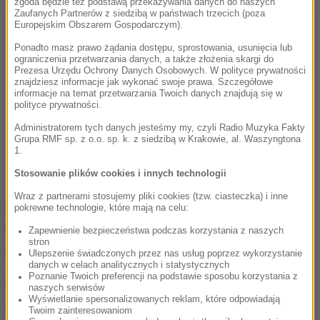
zgoda będzie też podstawą przekazywania danych do naszych
Zaufanych Partnerów z siedzibą w państwach trzecich (poza
Europejskim Obszarem Gospodarczym).
Ponadto masz prawo żądania dostępu, sprostowania, usunięcia lub
ograniczenia przetwarzania danych, a także złożenia skargi do
Prezesa Urzędu Ochrony Danych Osobowych. W polityce prywatności
znajdziesz informacje jak wykonać swoje prawa. Szczegółowe
informacje na temat przetwarzania Twoich danych znajdują się w
polityce prywatności.
Administratorem tych danych jesteśmy my, czyli Radio Muzyka Fakty
Grupa RMF sp. z o.o. sp. k. z siedzibą w Krakowie, al. Waszyngtona
1.
Stosowanie plików cookies i innych technologii
Wraz z partnerami stosujemy pliki cookies (tzw. ciasteczka) i inne
Kawa i Chwalińska muszą przejść trzy rundy
pokrewne technologie, które mają na celu:
kwalifikacji, aby znaleźć się w głównej drabince
Zapewnienie bezpieczeństwa podczas korzystania z naszych
stron
French Open.
Ulepszenie świadczonych przez nas usług poprzez wykorzystanie
danych w celach analitycznych i statystycznych
Poznanie Twoich preferencji na podstawie sposobu korzystania z
Pewne występu w zasadniczej części paryskich
naszych serwisów
Wyświetlanie spersonalizowanych reklam, które odpowiadają
zmagań są: triumfatorka czterech edycji (2020,
Twoim zainteresowaniom