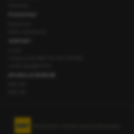
Patronaty
POZOSTAŁE
Newsroom
Radio internetowe
KONTAKT
O nas
Gorąca Linia RMF FM: 600 700 800
email: fakty@rmf.fm
APLIKACJE MOBILNE
RMF FM
RMF ON
Korzystanie z portalu oznacza akceptację