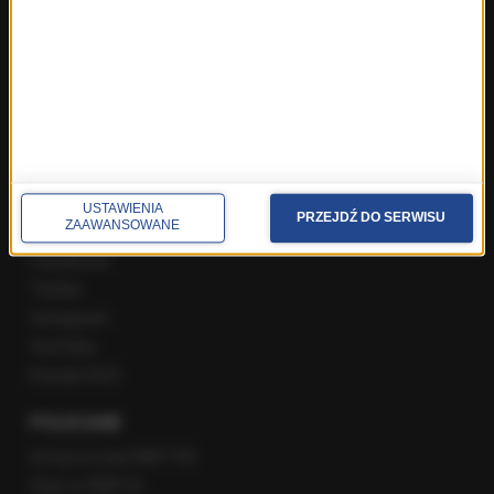
Rozmowa o 7:00 w RMF FM i Radiu RMF24
Poranna rozmowa w RMF FM
Popołudniowa rozmowa w RMF FM
Gość Krzysztofa Ziemca w RMF FM
Rozmowy w Radiu RMF24
SPOŁECZNOŚĆ
USTAWIENIA
PRZEJDŹ DO SERWISU
ZAAWANSOWANE
Facebook
Twitter
Instagram
YouTube
Kanały RSS
POLECANE
Gorąca Linia RMF FM
Staż w RMF24