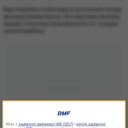
Maja Chwalińska zrobiła ważny krok w kierunku turnieju
głównego Rolanda Garrosa. W środę polska tenisistka
wygrała z Francuzką Carole Monnet 6:0, 6:1 w drugiej
rundzie kwalifikacji.
Wraz z
zaufanymi partnerami IAB (1017)
i
innymi zaufanymi