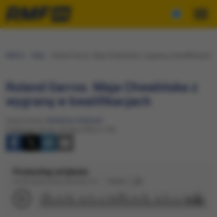
RMF24
Fakty
Roland Garros. Maja Chwalińska z wygraną w kwalifikacjach
Roland Garros. Maja Chwalińska z
wygraną w kwalifikacjach
Opracowanie:
Waldemar Stelmach
Publikacja: Środa, 20 maja 2026 (11:56)
Posłuchaj artykułu
Dźwięk wygenerowany automatycznie
Podkład
1:15