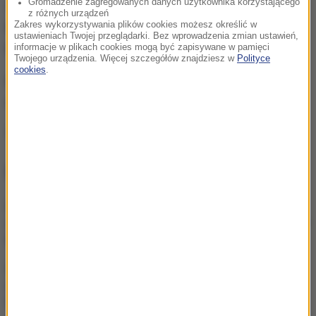
Gromadzenie zagregowanych danych użytkownika korzystającego
2022, 2023 i 2024)
Iga Świątek, Magdalena Fręch i
z różnych urządzeń
Zakres wykorzystywania plików cookies możesz określić w
Magda Linette
. Wśród mężczyzn zagrają
Hubert
ustawieniach Twojej przeglądarki. Bez wprowadzenia zmian ustawień,
Hurkacz
i
Kamil Majchrzak
.
informacje w plikach cookies mogą być zapisywane w pamięci
Twojego urządzenia. Więcej szczegółów znajdziesz w
Polityce
cookies
.
Losowanie turnieju głównego wyznaczono na
czwartek o godz. 14.00.
Źródło: RMF24/PAP
NAJWAŻNIEJSZE FAKTY
Zwrot akcji w sprawie
występu Mai Chwalińskiej w
Niemczech
Mocny spadek Igi Świątek
w rankingu WTA. Pozycja
Sabalenki zagrożona