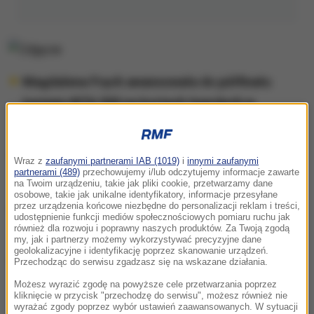
Magdalena Fręch awansowała do półfinału
turnieju WTA 500 na kortach twardych w
meksykańskiej Meridzie.
Polka w ćwierćfinale pokonała 6:3, 4:6, 6:3
Wraz z
zaufanymi partnerami IAB (1019)
i
innymi zaufanymi
partnerami (489)
przechowujemy i/lub odczytujemy informacje zawarte
Czeszkę Marie Bouzkovą.
na Twoim urządzeniu, takie jak pliki cookie, przetwarzamy dane
osobowe, takie jak unikalne identyfikatory, informacje przesyłane
przez urządzenia końcowe niezbędne do personalizacji reklam i treści,
Z kim nasza tenisistka może powalczyć o finał?
udostępnienie funkcji mediów społecznościowych pomiaru ruchu jak
Piszemy o tym w poniższym artykule.
również dla rozwoju i poprawny naszych produktów. Za Twoją zgodą
my, jak i partnerzy możemy wykorzystywać precyzyjne dane
geolokalizacyjne i identyfikację poprzez skanowanie urządzeń.
Więcej ważnych informacji z Polski i ze świata
Przechodząc do serwisu zgadzasz się na wskazane działania.
znajdziesz na
stronie głównej RMF24.pl
.
Możesz wyrazić zgodę na powyższe cele przetwarzania poprzez
kliknięcie w przycisk "przechodzę do serwisu", możesz również nie
wyrażać zgody poprzez wybór ustawień zaawansowanych. W sytuacji