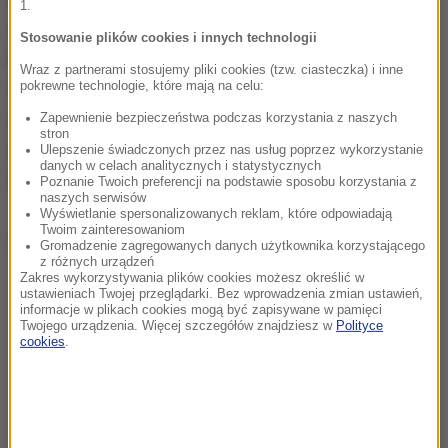
1.
wykorzystywanie własnego podania. Upał także nie
Stosowanie plików cookies i innych technologii
był sprzymierzeńcem tenisistek. Podopieczna
Wraz z partnerami stosujemy pliki cookies (tzw. ciasteczka) i inne
pokrewne technologie, które mają na celu:
Andrzeja Kobierskiego nie bała się ryzyka i
doprowadziła do stanu 4:4.
Końcówka partii
Zapewnienie bezpieczeństwa podczas korzystania z naszych
stron
należała jednak do Czeszki, co oznaczało
Ulepszenie świadczonych przez nas usług poprzez wykorzystanie
danych w celach analitycznych i statystycznych
dziesiąte przełamanie w meczu.
Poznanie Twoich preferencji na podstawie sposobu korzystania z
naszych serwisów
Wyświetlanie spersonalizowanych reklam, które odpowiadają
Twoim zainteresowaniom
Dalsza część artykułu pod materiałem video:
Gromadzenie zagregowanych danych użytkownika korzystającego
z różnych urządzeń
Zakres wykorzystywania plików cookies możesz określić w
ustawieniach Twojej przeglądarki. Bez wprowadzenia zmian ustawień,
informacje w plikach cookies mogą być zapisywane w pamięci
Twojego urządzenia. Więcej szczegółów znajdziesz w
Polityce
cookies
.