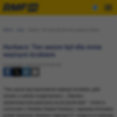
RMF24
Fakty
Hurkacz: Ten sezon był dla mnie ważnym krokiem
Hurkacz: Ten sezon był dla mnie
ważnym krokiem
Poniedziałek, 4 listopada 2019 (05:52)
​"Ten sezon był niezmiernie ważnym krokiem, jeśli
chodzi o całość mojej kariery (...) Bardzo
optymistycznie patrzymy na przyszłe lata" - mówi w
rozmowie z Onetem Hubert Hurkacz, najwyżej notowany
polski tenisista. Hurkacz zajmuje 37. miejsce w rankingu