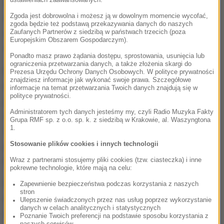
można myśleć trochę dłużej. Ale to zależy. Na każdy
Zgoda jest dobrowolna i możesz ją w dowolnym momencie wycofać,
mecz trzeba patrzeć z punktu widzenia rozwoju i
zgoda będzie też podstawą przekazywania danych do naszych
okazji do wyciągania wniosków. Nie da się przecież
Zaufanych Partnerów z siedzibą w państwach trzecich (poza
Europejskim Obszarem Gospodarczym).
uniknąć porażek
- podkreśla.
Ponadto masz prawo żądania dostępu, sprostowania, usunięcia lub
ograniczenia przetwarzania danych, a także złożenia skargi do
Hurkacz przyznaje jednak, że jest "trochę
Prezesa Urzędu Ochrony Danych Osobowych. W polityce prywatności
znajdziesz informacje jak wykonać swoje prawa. Szczegółowe
niecierpliwy".
Chciałbym być w innym miejscu niż
informacje na temat przetwarzania Twoich danych znajdują się w
polityce prywatności.
jestem teraz, ale myślę, że patrząc długofalowo,
Administratorem tych danych jesteśmy my, czyli Radio Muzyka Fakty
może to przynieść dużo lepszy efekt niż gdybym
Grupa RMF sp. z o.o. sp. k. z siedzibą w Krakowie, al. Waszyngtona
1.
nagle osiągnął wielki sukces, a nie byłbym na niego
Stosowanie plików cookies i innych technologii
przygotowany
- mówi. Dodaje, że musi popracować
nad "paroma elementami".
Wraz z partnerami stosujemy pliki cookies (tzw. ciasteczka) i inne
pokrewne technologie, które mają na celu:
Polski sportowiec opowiedział także, że w
Zapewnienie bezpieczeństwa podczas korzystania z naszych
stron
odróżnieniu od wielu innych sportowców jest
Ulepszenie świadczonych przez nas usług poprzez wykorzystanie
danych w celach analitycznych i statystycznych
weganem - nie konsumuje produktów pochodzenia
Poznanie Twoich preferencji na podstawie sposobu korzystania z
naszych serwisów