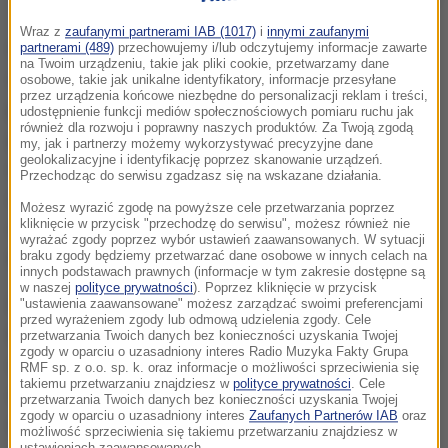
Wraz z
zaufanymi partnerami IAB (1017)
i
innymi zaufanymi
Od początku sezonu wierzyłem, że może to być
partnerami (489)
przechowujemy i/lub odczytujemy informacje zawarte
na Twoim urządzeniu, takie jak pliki cookie, przetwarzamy dane
super sezon. Wiadomo, że będąc pod koniec
osobowe, takie jak unikalne identyfikatory, informacje przesyłane
przez urządzenia końcowe niezbędne do personalizacji reklam i treści,
pierwszej setki rankingu masz inną perspektywę, bo
udostępnienie funkcji mediów społecznościowych pomiaru ruchu jak
również dla rozwoju i poprawny naszych produktów. Za Twoją zgodą
grasz jeszcze w challengerach, ale zagrałem kilka
my, jak i partnerzy możemy wykorzystywać precyzyjne dane
geolokalizacyjne i identyfikację poprzez skanowanie urządzeń.
dobrych turniejów - w tym te w Dubaju i Indian Wells -
Przechodząc do serwisu zgadzasz się na wskazane działania.
i awansowałem w okolice 50. miejsca, a później
Możesz wyrazić zgodę na powyższe cele przetwarzania poprzez
kliknięcie w przycisk "przechodzę do serwisu", możesz również nie
skupiałem się już tylko na startach w ATP
- mówi
wyrażać zgody poprzez wybór ustawień zaawansowanych. W sytuacji
sportowiec.
braku zgody będziemy przetwarzać dane osobowe w innych celach na
innych podstawach prawnych (informacje w tym zakresie dostępne są
w naszej
polityce prywatności
). Poprzez kliknięcie w przycisk
Zaznacza, że porażki go nie zniechęcają, tylko jest w
"ustawienia zaawansowane" możesz zarządzać swoimi preferencjami
przed wyrażeniem zgody lub odmową udzielenia zgody. Cele
stanie znaleźć w nich pozytywy.
Wiadomo, że
przetwarzania Twoich danych bez konieczności uzyskania Twojej
zgody w oparciu o uzasadniony interes Radio Muzyka Fakty Grupa
czasami tak jest, że jak człowiek przegra, to analizuje
RMF sp. z o.o. sp. k. oraz informacje o możliwości sprzeciwienia się
takiemu przetwarzaniu znajdziesz w
polityce prywatności
. Cele
swój mecz, bo jest więcej czasu do kolejnego
przetwarzania Twoich danych bez konieczności uzyskania Twojej
zgody w oparciu o uzasadniony interes
Zaufanych Partnerów IAB
oraz
występu, więc teoretycznie o tym, że się przegrało,
możliwość sprzeciwienia się takiemu przetwarzaniu znajdziesz w
ustawieniach zaawansowanych.