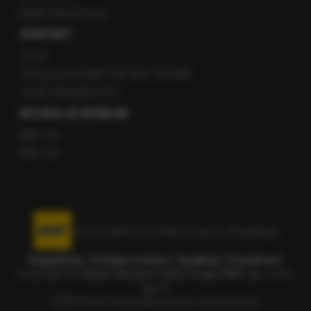
Radio internetowe
KONTAKT
O nas
Gorąca Linia RMF FM: 600 700 800
email: fakty@rmf.fm
APLIKACJE MOBILNE
RMF FM
RMF ON
Korzystanie z portalu oznacza akceptację
Regulaminu
.
Polityka Cookies
.
SpeakUp
.
Prywatność
.
Copyright by
Radio Muzyka Fakty Grupa RMF sp. z o.o.
sp. k.
2009-2026. Wszystkie prawa zastrzeżone.