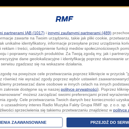
i partnerami IAB (1017)
i
innymi zaufanymi partnerami (489)
przechow
ormacje zawarte na Twoim urządzeniu, takie jak pliki cookie, przetwar
ana. Obaj zawodnicy walczyli o każdy punkt, a losy mec
jak unikalne identyfikatory, informacje przesyłane przez urządzenia k
i reklam i treści, udostępnienie funkcji mediów społecznościowych pom
nie to Niemiec przełamał serwis Hurkacza w kluczowym
woju i poprawny naszych produktów. Za Twoją zgodą my, jak i partner
recyzyjne dane geolokalizacyjne i identyfikację poprzez skanowanie u
cz 2:1.
serwisu zgadzasz się na wskazane działania.
zgodę na powyższe cele przetwarzania poprzez kliknięcie w przycisk 
udny sezon Polaka
z również nie wyrażać zgody poprzez wybór ustawień zaawansowanych
dziemy przetwarzać dane osobowe w innych celach na innych podsta
ym zakresie dostępne są w naszej
polityce prywatności
). Poprzez kliknię
e należy do najłatwiejszych. Polak, który jeszcze nied
awansowane" możesz zarządzać swoimi preferencjami przed wyrażenie
ia zgody. Cele przetwarzania Twoich danych bez konieczności uzyska
a,
obecnie zajmuje 103. miejsce w rankingu ATP
. Mimo t
 o uzasadniony interes Radio Muzyka Fakty Grupa RMF sp. z o.o. sp. k
owrót do formy -
zwłaszcza po efektownym zwycięstwi
żliwości sprzeciwienia się takiemu przetwarzaniu znajdziesz w
polityce
nia Twoich danych bez konieczności uzyskania Twojej zgody w oparci
jem Rublowem w pierwszej rundzie.
ch Partnerów IAB
oraz możliwość sprzeciwienia się takiemu przetwarza
IENIA ZAAWANSOWANE
PRZEJDŹ DO SERW
aawansowanych.