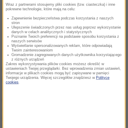
Wraz z partnerami stosujemy pliki cookies (tzw. ciasteczka) i inne
pokrewne technologie, które mają na celu:
Zapewnienie bezpieczeństwa podczas korzystania z naszych
stron
Ulepszenie świadczonych przez nas usług poprzez wykorzystanie
danych w celach analitycznych i statystycznych
Poznanie Twoich preferencji na podstawie sposobu korzystania z
naszych serwisów
Wyświetlanie spersonalizowanych reklam, które odpowiadają
Twoim zainteresowaniom
Gromadzenie zagregowanych danych użytkownika korzystającego
z różnych urządzeń
Zakres wykorzystywania plików cookies możesz określić w
MZ: W Polsce nie ma żadnego
ustawieniach Twojej przeglądarki. Bez wprowadzenia zmian ustawień,
informacje w plikach cookies mogą być zapisywane w pamięci
potwierdzonego przypadku
Twojego urządzenia. Więcej szczegółów znajdziesz w
Polityce
cookies
.
zarażenia koronawirusem
Rzecznik prasowy Ministerstwa Zdrowia uspokaja,
że w Polsce nie ma żadnego potwierdzonego
przypadku zarażenia koronawirusem. Równocześnie
Wojciech Andrusiewicz zaznacza, że nie będzie