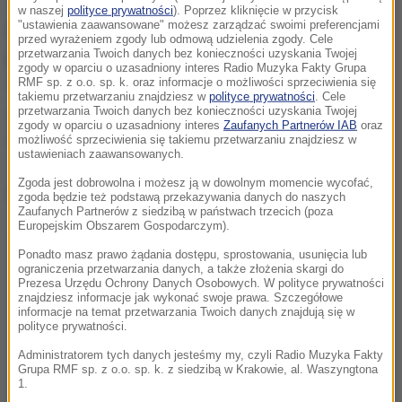
w naszej
polityce prywatności
). Poprzez kliknięcie w przycisk
"ustawienia zaawansowane" możesz zarządzać swoimi preferencjami
Przyznał jednocześnie, że koronawirus prędzej czy
przed wyrażeniem zgody lub odmową udzielenia zgody. Cele
przetwarzania Twoich danych bez konieczności uzyskania Twojej
później dotrze do Polski.
To nie będzie nic
zgody w oparciu o uzasadniony interes Radio Muzyka Fakty Grupa
nadzwyczajnego. Nie czekamy na to, ale i nie
RMF sp. z o.o. sp. k. oraz informacje o możliwości sprzeciwienia się
takiemu przetwarzaniu znajdziesz w
polityce prywatności
. Cele
obawiamy się. Jesteśmy przygotowani na
przetwarzania Twoich danych bez konieczności uzyskania Twojej
zgody w oparciu o uzasadniony interes
Zaufanych Partnerów IAB
oraz
diagnostykę, opiekę i leczenie pacjentów
- mówił.
możliwość sprzeciwienia się takiemu przetwarzaniu znajdziesz w
ustawieniach zaawansowanych.
Zgoda jest dobrowolna i możesz ją w dowolnym momencie wycofać,
Dalsza część artykułu pod materiałem video:
zgoda będzie też podstawą przekazywania danych do naszych
Zaufanych Partnerów z siedzibą w państwach trzecich (poza
Europejskim Obszarem Gospodarczym).
Ponadto masz prawo żądania dostępu, sprostowania, usunięcia lub
ograniczenia przetwarzania danych, a także złożenia skargi do
Prezesa Urzędu Ochrony Danych Osobowych. W polityce prywatności
znajdziesz informacje jak wykonać swoje prawa. Szczegółowe
informacje na temat przetwarzania Twoich danych znajdują się w
polityce prywatności.
Administratorem tych danych jesteśmy my, czyli Radio Muzyka Fakty
Grupa RMF sp. z o.o. sp. k. z siedzibą w Krakowie, al. Waszyngtona
1.