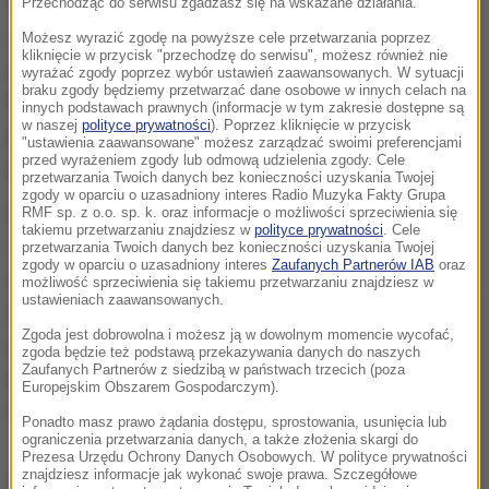
konwencjonalną, przez redukcję różnych świadczeń
Przechodząc do serwisu zgadzasz się na wskazane działania.
socjalnych, po kwestię migrantów.
Z perspektywy
Możesz wyrazić zgodę na powyższe cele przetwarzania poprzez
kliknięcie w przycisk "przechodzę do serwisu", możesz również nie
głosowania trudno powiedzieć, by istnienie muru,
wyrażać zgody poprzez wybór ustawień zaawansowanych. W sytuacji
braku zgody będziemy przetwarzać dane osobowe w innych celach na
krótszego czy dłuższego, było sprawą, która
innych podstawach prawnych (informacje w tym zakresie dostępne są
w naszej
polityce prywatności
). Poprzez kliknięcie w przycisk
powinna podlegać rozstrzygnięciu w głosowaniu
"ustawienia zaawansowane" możesz zarządzać swoimi preferencjami
przed wyrażeniem zgody lub odmową udzielenia zgody. Cele
powszechnym
- komentuje prof. Rafał Chwedoruk.
przetwarzania Twoich danych bez konieczności uzyskania Twojej
zgody w oparciu o uzasadniony interes Radio Muzyka Fakty Grupa
Podkreśla też, że czwarta propozycja powstała w
RMF sp. z o.o. sp. k. oraz informacje o możliwości sprzeciwienia się
takiemu przetwarzaniu znajdziesz w
polityce prywatności
. Cele
związku z kampanią wyborczą i ma przede
przetwarzania Twoich danych bez konieczności uzyskania Twojej
zgody w oparciu o uzasadniony interes
Zaufanych Partnerów IAB
oraz
wszystkim motywować wyborców, aby poszli do urn.
możliwość sprzeciwienia się takiemu przetwarzaniu znajdziesz w
ustawieniach zaawansowanych.
Według gościa RMF24 pytanie omija kluczowe dla
Zgoda jest dobrowolna i możesz ją w dowolnym momencie wycofać,
tematu imigrantów kwestie, czyli m.in. wzrost liczby
zgoda będzie też podstawą przekazywania danych do naszych
Zaufanych Partnerów z siedzibą w państwach trzecich (poza
ludności. Sytuacja demograficzna sprawia, że już
Europejskim Obszarem Gospodarczym).
niedługo migracja będzie nieuchronna.
Ponadto masz prawo żądania dostępu, sprostowania, usunięcia lub
ograniczenia przetwarzania danych, a także złożenia skargi do
Prezesa Urzędu Ochrony Danych Osobowych. W polityce prywatności
Dalsza część artykułu pod materiałem video:
znajdziesz informacje jak wykonać swoje prawa. Szczegółowe