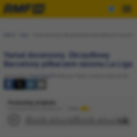
RMF24
Fakty
Yamal doceniony. Skrzydłowy Barcelony piłkarzem sezonu La
Yamal doceniony. Skrzydłowy
Barcelony piłkarzem sezonu La Liga
Opracowanie:
Paweł Auguff
Publikacja: Piątek, 5 czerwca 2026 (20:56)
Posłuchaj artykułu
Dźwięk wygenerowany automatycznie
Podkład
1:28