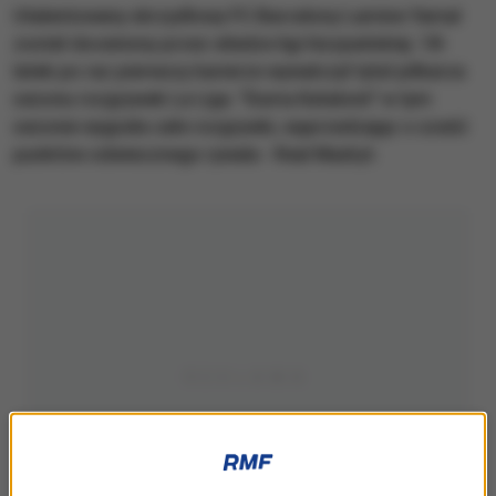
Utalentowany skrzydłowy FC Barcelony Lamine Yamal
został doceniony przez władze ligi hiszpańskiej. 18-
latek po raz pierwszy karierze wywalczył tytuł piłkarza
sezonu rozgrywek La Liga. "Duma Katalonii" w tym
sezonie wygrała całe rozgrywki, wyprzedzając o sześć
punktów odwiecznego rywala - Real Madryt.