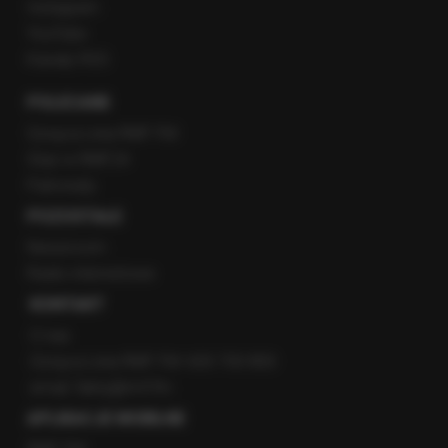
Instagram
YouTube
Kanały RSS
POLECANE
Gorąca Linia RMF FM
Staż w RMF24
Patronaty
POZOSTAŁE
Newsroom
Radio internetowe
KONTAKT
O nas
Gorąca Linia RMF FM: 600 700 800
email: fakty@rmf.fm
APLIKACJE MOBILNE