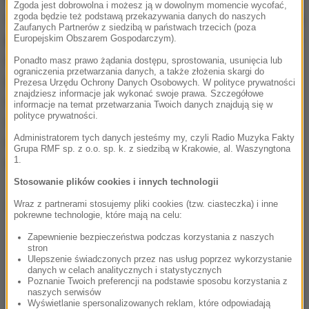
Zgoda jest dobrowolna i możesz ją w dowolnym momencie wycofać,
siebie.
Yamal - mimo młodego wieku - jest czołową
zgoda będzie też podstawą przekazywania danych do naszych
Zaufanych Partnerów z siedzibą w państwach trzecich (poza
postacią nie tylko w klubie, lecz także w narodowej
Europejskim Obszarem Gospodarczym).
reprezentacji.
Ma być jednym z najważniejszych
Ponadto masz prawo żądania dostępu, sprostowania, usunięcia lub
ograniczenia przetwarzania danych, a także złożenia skargi do
piłkarzy w składzie Hiszpanii podczas
Prezesa Urzędu Ochrony Danych Osobowych. W polityce prywatności
znajdziesz informacje jak wykonać swoje prawa. Szczegółowe
rozpoczynających się 11 czerwca mistrzostw
informacje na temat przetwarzania Twoich danych znajdują się w
polityce prywatności.
świata w USA, Kanadzie i Meksyku. W 2024 roku
Administratorem tych danych jesteśmy my, czyli Radio Muzyka Fakty
Hiszpania, w składzie z Yamalem, wywalczyła
Grupa RMF sp. z o.o. sp. k. z siedzibą w Krakowie, al. Waszyngtona
1.
mistrzostwo Europy.
Stosowanie plików cookies i innych technologii
Dalsza część artykułu pod materiałem video:
Wraz z partnerami stosujemy pliki cookies (tzw. ciasteczka) i inne
pokrewne technologie, które mają na celu:
Zapewnienie bezpieczeństwa podczas korzystania z naszych
stron
Ulepszenie świadczonych przez nas usług poprzez wykorzystanie
danych w celach analitycznych i statystycznych
Poznanie Twoich preferencji na podstawie sposobu korzystania z
naszych serwisów
Wyświetlanie spersonalizowanych reklam, które odpowiadają