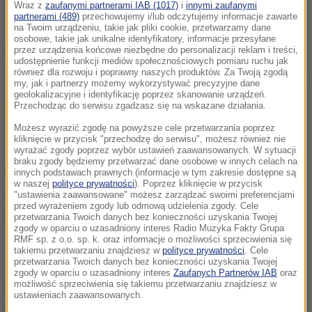
Wraz z
zaufanymi partnerami IAB (1017)
i
innymi zaufanymi
partnerami (489)
przechowujemy i/lub odczytujemy informacje zawarte
na Twoim urządzeniu, takie jak pliki cookie, przetwarzamy dane
osobowe, takie jak unikalne identyfikatory, informacje przesyłane
przez urządzenia końcowe niezbędne do personalizacji reklam i treści,
udostępnienie funkcji mediów społecznościowych pomiaru ruchu jak
również dla rozwoju i poprawny naszych produktów. Za Twoją zgodą
/
PAP/EPA
my, jak i partnerzy możemy wykorzystywać precyzyjne dane
geolokalizacyjne i identyfikację poprzez skanowanie urządzeń.
Przechodząc do serwisu zgadzasz się na wskazane działania.
Po więcej aktualnych informacji sportowych
Możesz wyrazić zgodę na powyższe cele przetwarzania poprzez
zapraszamy na stronę główną
RMF24.pl
kliknięcie w przycisk "przechodzę do serwisu", możesz również nie
wyrażać zgody poprzez wybór ustawień zaawansowanych. W sytuacji
braku zgody będziemy przetwarzać dane osobowe w innych celach na
Młody Hiszpan walnie przyczynił się do końcowego
innych podstawach prawnych (informacje w tym zakresie dostępne są
w naszej
polityce prywatności
). Poprzez kliknięcie w przycisk
sukcesu popularnej "Barcy" w rozgrywkach
"ustawienia zaawansowane" możesz zarządzać swoimi preferencjami
przed wyrażeniem zgody lub odmową udzielenia zgody. Cele
krajowych.
W 28 meczach ligowych
Yamal zdobył
przetwarzania Twoich danych bez konieczności uzyskania Twojej
zgody w oparciu o uzasadniony interes Radio Muzyka Fakty Grupa
16 bramek i zanotował 12 asyst
, będąc najlepszym
RMF sp. z o.o. sp. k. oraz informacje o możliwości sprzeciwienia się
takiemu przetwarzaniu znajdziesz w
polityce prywatności
. Cele
zawodnikiem swojej drużyny w obu statystykach.
przetwarzania Twoich danych bez konieczności uzyskania Twojej
zgody w oparciu o uzasadniony interes
Zaufanych Partnerów IAB
oraz
możliwość sprzeciwienia się takiemu przetwarzaniu znajdziesz w
Pod koniec sezonu z gry wykluczyła go kontuzja
ustawieniach zaawansowanych.
mięśnia lewego uda. Obecnie piłkarz dochodzi do