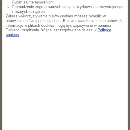
Twoim zainteresowaniom
Gromadzenie zagregowanych danych użytkownika korzystającego
z różnych urządzeń
Zakres wykorzystywania plików cookies możesz określić w
ustawieniach Twojej przeglądarki. Bez wprowadzenia zmian ustawień,
informacje w plikach cookies mogą być zapisywane w pamięci
Twojego urządzenia. Więcej szczegółów znajdziesz w
Polityce
cookies
.
Kolegami klubowymi Yamala w zakończonym
niedawno sezonie La Ligi byli Polacy: Robert
Lewandowski, który odchodzi z klubu po czterech
latach gry na Camp Nou, a także były bramkarz
reprezentacji Polski Wojciech Szczęsny - jego
kontrakt obowiązuje do czerwca 2027 roku.
Źródło: RMF24/PAP
NAJWAŻNIEJSZE FAKTY