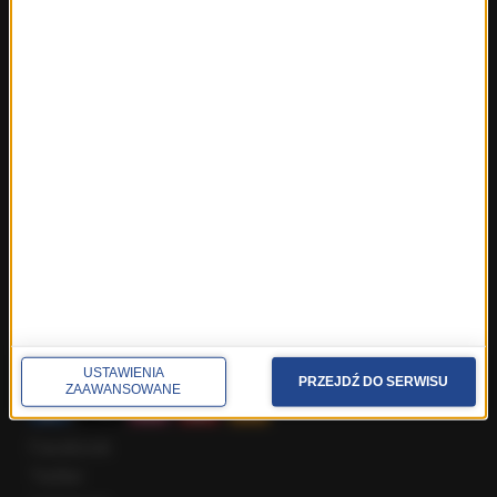
Fakty ze Śląskiego
Fakty z Trójmiasta
Fakty z Warszawy
Fakty z Wrocławia
Fakty z Zakopanego
ROZMOWY W RMF FM
Najnowsze rozmowy w RMF FM
Rozmowa o 7:00 w RMF FM i Radiu RMF24
Poranna rozmowa w RMF FM
Popołudniowa rozmowa w RMF FM
Gość Krzysztofa Ziemca w RMF FM
Rozmowy w Radiu RMF24
SPOŁECZNOŚĆ
USTAWIENIA
PRZEJDŹ DO SERWISU
ZAAWANSOWANE
Facebook
Twitter