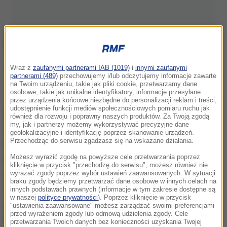
Wraz z
zaufanymi partnerami IAB (1019)
i
innymi zaufanymi
Po więcej aktualnych informacji zapraszamy
partnerami (489)
przechowujemy i/lub odczytujemy informacje zawarte
na Twoim urządzeniu, takie jak pliki cookie, przetwarzamy dane
do
RMF24.pl
osobowe, takie jak unikalne identyfikatory, informacje przesyłane
przez urządzenia końcowe niezbędne do personalizacji reklam i treści,
udostępnienie funkcji mediów społecznościowych pomiaru ruchu jak
W poniedziałkowym meczu grupy F mundialu
również dla rozwoju i poprawny naszych produktów. Za Twoją zgodą
my, jak i partnerzy możemy wykorzystywać precyzyjne dane
Tunezja uległa Szwecji aż 1:5. Dwa gole dla
geolokalizacyjne i identyfikację poprzez skanowanie urządzeń.
Przechodząc do serwisu zgadzasz się na wskazane działania.
Skandynawów zdobył Yasin Ayari, a na listę
Możesz wyrazić zgodę na powyższe cele przetwarzania poprzez
strzelców wpisali się także Alexander Isak, Viktor
kliknięcie w przycisk "przechodzę do serwisu", możesz również nie
wyrażać zgody poprzez wybór ustawień zaawansowanych. W sytuacji
Gyokeres i Mattias Svanberg. Honorową bramkę dla
braku zgody będziemy przetwarzać dane osobowe w innych celach na
"Lwów Kartaginy" zdobył Omar Rekik. Wynik ten
innych podstawach prawnych (informacje w tym zakresie dostępne są
w naszej
polityce prywatności
). Poprzez kliknięcie w przycisk
znacząco zmniejszył szanse Tunezji na awans do
"ustawienia zaawansowane" możesz zarządzać swoimi preferencjami
przed wyrażeniem zgody lub odmową udzielenia zgody. Cele
fazy pucharowej, choć matematycznie drużyna
przetwarzania Twoich danych bez konieczności uzyskania Twojej