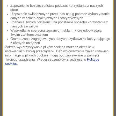
Zapewnienie bezpieczeństwa podczas korzystania z naszych
Lamouchi objął stanowisko w styczniu 2026 roku,
stron
Ulepszenie świadczonych przez nas usług poprzez wykorzystanie
zastępując Samiego Trabelsiego, który został
danych w celach analitycznych i statystycznych
Poznanie Twoich preferencji na podstawie sposobu korzystania z
zwolniony po odpadnięciu Tunezji z Pucharu
naszych serwisów
Wyświetlanie spersonalizowanych reklam, które odpowiadają
Narodów Afryki.
Twoim zainteresowaniom
Gromadzenie zagregowanych danych użytkownika korzystającego
z różnych urządzeń
Prowadził "Lwy Kartaginy" w zaledwie pięciu
Zakres wykorzystywania plików cookies możesz określić w
ustawieniach Twojej przeglądarki. Bez wprowadzenia zmian ustawień,
meczach. Jego bilans to jedno zwycięstwo (1:0 z
informacje w plikach cookies mogą być zapisywane w pamięci
Haiti), remis i trzy porażki.
Twojego urządzenia. Więcej szczegółów znajdziesz w
Polityce
cookies
.
Wcześniej Lamouchi prowadził m.in. Wybrzeże Kości
Słoniowej, Stade Rennes, Nottingham Forest oraz
Cardiff City.
Tunezja na mundialu w grupie F zmierzy się jeszcze
z Japonią (21 czerwca) i Holandią (26 czerwca).