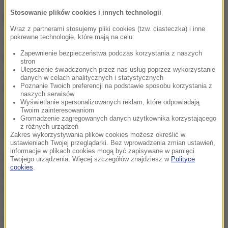
Stosowanie plików cookies i innych technologii
Pierwsze takie wybory od lat
Wraz z partnerami stosujemy pliki cookies (tzw. ciasteczka) i inne
pokrewne technologie, które mają na celu:
To pierwsze wybory prezesa Realu Madryt od 20
Zapewnienie bezpieczeństwa podczas korzystania z naszych
lat; wcześniej Perez nie miał kontrkandydatów
i był
stron
Ulepszenie świadczonych przez nas usług poprzez wykorzystanie
automatycznie wybierany na kolejne kadencje.
danych w celach analitycznych i statystycznych
Poznanie Twoich preferencji na podstawie sposobu korzystania z
Prawo głosu miało ponad 75 tys. "socios"
, czyli
naszych serwisów
Wyświetlanie spersonalizowanych reklam, które odpowiadają
zrzeszonych członków klubu, ale według
Twoim zainteresowaniom
szacunków w głosowaniu udział wzięła około jedna
Gromadzenie zagregowanych danych użytkownika korzystającego
z różnych urządzeń
trzecia z nich.
Zakres wykorzystywania plików cookies możesz określić w
ustawieniach Twojej przeglądarki. Bez wprowadzenia zmian ustawień,
informacje w plikach cookies mogą być zapisywane w pamięci
Rywalem Pereza był
Enrique Riquelme
-
Twojego urządzenia. Więcej szczegółów znajdziesz w
Polityce
cookies
.
przedsiębiorca z Alicante, prezes grupy
energetycznej Cox. W czasie kampanii wyborczej
37-latek obiecywał m.in. sprowadzenie do Realu
napastnika Manchesteru City Erlinga Haalanda czy