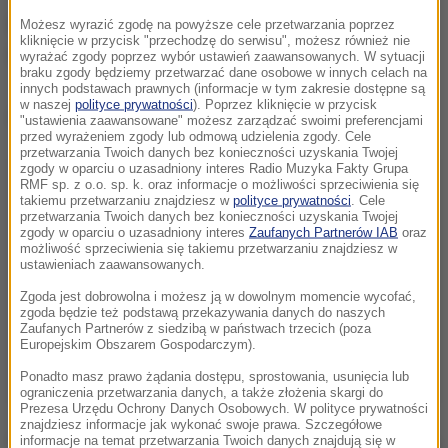
W czwartek Śląsk zamieścił na platformie X zdjęcie
Możesz wyrazić zgodę na powyższe cele przetwarzania poprzez
kliknięcie w przycisk "przechodzę do serwisu", możesz również nie
Schwarza ze szpitala.
wyrażać zgody poprzez wybór ustawień zaawansowanych. W sytuacji
braku zgody będziemy przetwarzać dane osobowe w innych celach na
innych podstawach prawnych (informacje w tym zakresie dostępne są
w naszej
polityce prywatności
). Poprzez kliknięcie w przycisk
Dalsza część artykułu pod materiałem video:
"ustawienia zaawansowane" możesz zarządzać swoimi preferencjami
przed wyrażeniem zgody lub odmową udzielenia zgody. Cele
przetwarzania Twoich danych bez konieczności uzyskania Twojej
zgody w oparciu o uzasadniony interes Radio Muzyka Fakty Grupa
RMF sp. z o.o. sp. k. oraz informacje o możliwości sprzeciwienia się
takiemu przetwarzaniu znajdziesz w
polityce prywatności
. Cele
przetwarzania Twoich danych bez konieczności uzyskania Twojej
zgody w oparciu o uzasadniony interes
Zaufanych Partnerów IAB
oraz
możliwość sprzeciwienia się takiemu przetwarzaniu znajdziesz w
ustawieniach zaawansowanych.
Zgoda jest dobrowolna i możesz ją w dowolnym momencie wycofać,
zgoda będzie też podstawą przekazywania danych do naszych
Zaufanych Partnerów z siedzibą w państwach trzecich (poza
Europejskim Obszarem Gospodarczym).
Ponadto masz prawo żądania dostępu, sprostowania, usunięcia lub
ograniczenia przetwarzania danych, a także złożenia skargi do
Prezesa Urzędu Ochrony Danych Osobowych. W polityce prywatności
znajdziesz informacje jak wykonać swoje prawa. Szczegółowe
informacje na temat przetwarzania Twoich danych znajdują się w
"Bardzo dziękuję za wszystkie słowa wsparcia, które