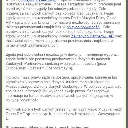
o "przystąpieniu do procesu prywatyzacji Górnika".
"ustawienia zaawansowane" możesz zarządzać swoimi preferencjami
Chęć udziału zgłosiły trzy podmioty: z Zabrza,
przed wyrażeniem zgody lub odmową udzielenia zgody. Cele
przetwarzania Twoich danych bez konieczności uzyskania Twojej
Katowic i Niemiec. Kibice podczas meczów
zgody w oparciu o uzasadniony interes Radio Muzyka Fakty Grupa
RMF sp. z o.o. sp. k. oraz informacje o możliwości sprzeciwienia się
domagali się znalezienia inwestora dla klubu. Ze
takiemu przetwarzaniu znajdziesz w
polityce prywatności
. Cele
przetwarzania Twoich danych bez konieczności uzyskania Twojej
zleconej wtedy przez samorząd wyceny wynikało,
zgody w oparciu o uzasadniony interes
Zaufanych Partnerów IAB
oraz
możliwość sprzeciwienia się takiemu przetwarzaniu znajdziesz w
że
całość akcji Górnika była warta ok. 8 mln
ustawieniach zaawansowanych.
złotych.
Zgoda jest dobrowolna i możesz ją w dowolnym momencie wycofać,
zgoda będzie też podstawą przekazywania danych do naszych
Zaufanych Partnerów z siedzibą w państwach trzecich (poza
Ostatecznie na zaproszenie do udziału w
Europejskim Obszarem Gospodarczym).
negocjacjach dotyczących prywatyzacji
Ponadto masz prawo żądania dostępu, sprostowania, usunięcia lub
odpowiedziały dwie firmy: Konsorcjum Zarys-
ograniczenia przetwarzania danych, a także złożenia skargi do
Prezesa Urzędu Ochrony Danych Osobowych. W polityce prywatności
Tabapol (Zarys International Group sp. z o.o. spółka
znajdziesz informacje jak wykonać swoje prawa. Szczegółowe
informacje na temat przetwarzania Twoich danych znajdują się w
komandytowa i Tabapol Tarnówka sp. j. z Zabrza)
polityce prywatności.
oraz
LP Holding Gmbh Podolskiego.
Administratorem tych danych jesteśmy my, czyli Radio Muzyka Fakty
Grupa RMF sp. z o.o. sp. k. z siedzibą w Krakowie, al. Waszyngtona
1.
Kwestia prywatyzacji stanęła na obradach sesji 23
Stosowanie plików cookies i innych technologii