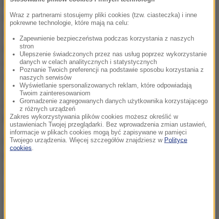
kwietnia 2024, ostatniej w poprzedniej kadencji.
Wraz z partnerami stosujemy pliki cookies (tzw. ciasteczka) i inne
Radni nie zajęli się wtedy uchwałą. Wniosek o
pokrewne technologie, które mają na celu:
zdjęcie projektu z porządku obrad złożyła nowa
Zapewnienie bezpieczeństwa podczas korzystania z naszych
prezydent miasta Agnieszka Rupniewska. Poparło
stron
Ulepszenie świadczonych przez nas usług poprzez wykorzystanie
go 15 radych, sześciu było przeciw, a czterech się
danych w celach analitycznych i statystycznych
Poznanie Twoich preferencji na podstawie sposobu korzystania z
wstrzymało.
naszych serwisów
Wyświetlanie spersonalizowanych reklam, które odpowiadają
Twoim zainteresowaniom
Zabrza nie stać na utrzymywanie
Gromadzenie zagregowanych danych użytkownika korzystającego
z różnych urządzeń
Górnika
Zakres wykorzystywania plików cookies możesz określić w
ustawieniach Twojej przeglądarki. Bez wprowadzenia zmian ustawień,
informacje w plikach cookies mogą być zapisywane w pamięci
Rupniewska pokonała w wyborach Małgorzatę
Twojego urządzenia. Więcej szczegółów znajdziesz w
Polityce
cookies
.
Mańkę-Szulik, która rządziła miastem przez 18 lat,
ale rok później została odwołana w referendum i
zastąpił ją Kamil Żbikowski. Jak podkreślił, dla
samorządu posiadanie klubu sportowego nie wiąże
się z korzyściami finansowymi.