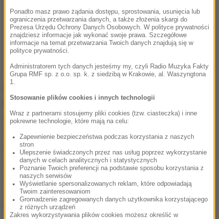
Ponadto masz prawo żądania dostępu, sprostowania, usunięcia lub
ograniczenia przetwarzania danych, a także złożenia skargi do
Prezesa Urzędu Ochrony Danych Osobowych. W polityce prywatności
znajdziesz informacje jak wykonać swoje prawa. Szczegółowe
informacje na temat przetwarzania Twoich danych znajdują się w
polityce prywatności.
Administratorem tych danych jesteśmy my, czyli Radio Muzyka Fakty
Grupa RMF sp. z o.o. sp. k. z siedzibą w Krakowie, al. Waszyngtona
1.
PSG na pewno w ostatnich latach był w
Lidze
Stosowanie plików cookies i innych technologii
Mistrzów
bardziej widoczny. Rok temu półfinał
Wraz z partnerami stosujemy pliki cookies (tzw. ciasteczka) i inne
(przegrany z Borussią Dortmund). W 2021 roku drogę
pokrewne technologie, które mają na celu:
do finału zatrzymał także w półfinale Manchester
Zapewnienie bezpieczeństwa podczas korzystania z naszych
stron
City. Rok 2020 to "pandemiczna Liga Mistrzów"
Ulepszenie świadczonych przez nas usług poprzez wykorzystanie
danych w celach analitycznych i statystycznych
dokończona w sierpniu. W finale paryżanie przegrali
Poznanie Twoich preferencji na podstawie sposobu korzystania z
z Bayernem Monachium. Arsenal w tym czasie grał
naszych serwisów
Wyświetlanie spersonalizowanych reklam, które odpowiadają
co najwyżej w finale Ligi Europy. Ostatni półfinał Ligi
Twoim zainteresowaniom
Gromadzenie zagregowanych danych użytkownika korzystającego
Mistrzów? To rok 2009. Ba, przez siedem lat (2011-
z różnych urządzeń
Zakres wykorzystywania plików cookies możesz określić w