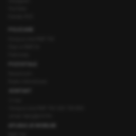
Instagram
YouTube
Kanały RSS
POLECANE
Gorąca Linia RMF FM
Staż w RMF24
Patronaty
POZOSTAŁE
Newsroom
Radio internetowe
KONTAKT
O nas
Gorąca Linia RMF FM: 600 700 800
email: fakty@rmf.fm
APLIKACJE MOBILNE
RMF FM