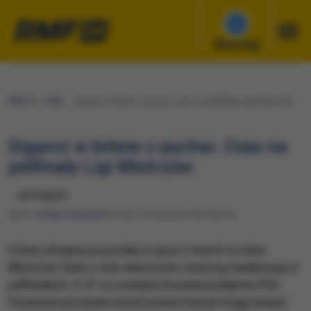
Słuchaj
RMF24
Fakty
Giganci w bitwie o puchar. Czas na półfinały Ligi Mistrzów
Giganci w bitwie o puchar. Czas na
półfinały Ligi Mistrzów
udostępnij
Autor:
Patryk Serwański
Wtorek, 29 kwietnia 2025 (06:52)
Cztery drużyny pozostały w grze o triumf w Lidze
Mistrzów. Dwie z nich wieczorem otworzą rywalizację w
półfinałach. O 21 w Londynie Arsenal podejmie PSG.
Paryżanie już pewni mistrzostwa Francji mogą skupić