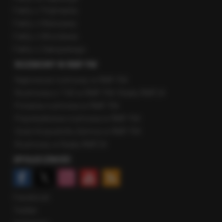
Fakty z Trójmiasta
Fakty z Warszawy
Fakty z Wrocławia
Fakty z Zakopanego
ROZMOWY W RMF FM
Najnowsze rozmowy w RMF FM
Rozmowa o 7:00 w RMF FM i Radiu RMF24
Poranna rozmowa w RMF FM
Popołudniowa rozmowa w RMF FM
Gość Krzysztofa Ziemca w RMF FM
Rozmowy w Radiu RMF24
SPOŁECZNOŚĆ
Facebook
Twitter