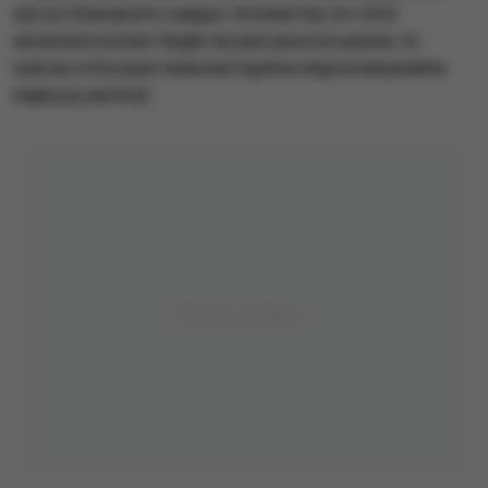
się na Champions League. Arsenal też, bo choć
wicemistrzostwo Anglii nie jest jeszcze pewne, to
sukces w Europie stanowić będzie nieporównywalnie
większą wartość.