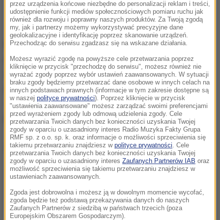
przez urządzenia końcowe niezbędne do personalizacji reklam i treści,
boisku pięć razy, z czego Arsenal wygrał ostatni
udostępnienie funkcji mediów społecznościowych pomiaru ruchu jak
również dla rozwoju i poprawny naszych produktów. Za Twoją zgodą
mecz 2:0.
my, jak i partnerzy możemy wykorzystywać precyzyjne dane
geolokalizacyjne i identyfikację poprzez skanowanie urządzeń.
PSG
i
Arsenal
mają na koncie sukcesy, jednak
Przechodząc do serwisu zgadzasz się na wskazane działania.
głównie na krajowym podwórku. Na europejskich
Możesz wyrazić zgodę na powyższe cele przetwarzania poprzez
kliknięcie w przycisk "przechodzę do serwisu", możesz również nie
salonach nie bardzo jest się czym pochwalić. Obie
wyrażać zgody poprzez wybór ustawień zaawansowanych. W sytuacji
braku zgody będziemy przetwarzać dane osobowe w innych celach na
ekipy zdobyły jedynie Puchar Zdobywców Pucharów
innych podstawach prawnych (informacje w tym zakresie dostępne są
w naszej
polityce prywatności
). Poprzez kliknięcie w przycisk
- londyńczycy w 1994 roku a paryżanie dwa lata
"ustawienia zaawansowane" możesz zarządzać swoimi preferencjami
przed wyrażeniem zgody lub odmową udzielenia zgody. Cele
później. I to wszystko.
przetwarzania Twoich danych bez konieczności uzyskania Twojej
zgody w oparciu o uzasadniony interes Radio Muzyka Fakty Grupa
RMF sp. z o.o. sp. k. oraz informacje o możliwości sprzeciwienia się
takiemu przetwarzaniu znajdziesz w
polityce prywatności
. Cele
Dalsza część artykułu pod materiałem video:
przetwarzania Twoich danych bez konieczności uzyskania Twojej
zgody w oparciu o uzasadniony interes
Zaufanych Partnerów IAB
oraz
możliwość sprzeciwienia się takiemu przetwarzaniu znajdziesz w
ustawieniach zaawansowanych.
Zgoda jest dobrowolna i możesz ją w dowolnym momencie wycofać,
zgoda będzie też podstawą przekazywania danych do naszych
Zaufanych Partnerów z siedzibą w państwach trzecich (poza
Europejskim Obszarem Gospodarczym).