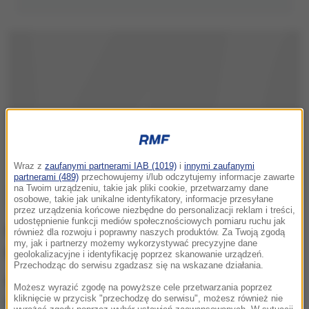
Wraz z
zaufanymi partnerami IAB (1019)
i
innymi zaufanymi
partnerami (489)
przechowujemy i/lub odczytujemy informacje zawarte
na Twoim urządzeniu, takie jak pliki cookie, przetwarzamy dane
osobowe, takie jak unikalne identyfikatory, informacje przesyłane
przez urządzenia końcowe niezbędne do personalizacji reklam i treści,
udostępnienie funkcji mediów społecznościowych pomiaru ruchu jak
Paweł Pawłowski RMF FM: Przeciwnik
również dla rozwoju i poprawny naszych produktów. Za Twoją zgodą
my, jak i partnerzy możemy wykorzystywać precyzyjne dane
przeanalizowany?
geolokalizacyjne i identyfikację poprzez skanowanie urządzeń.
Przechodząc do serwisu zgadzasz się na wskazane działania.
Wojciech Kamiński:
Analiza była gotowa już przed
Możesz wyrazić zgodę na powyższe cele przetwarzania poprzez
kliknięcie w przycisk "przechodzę do serwisu", możesz również nie
ligowym meczem ze Śląskiem Wrocław, ale wtedy