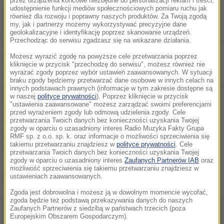
przez urządzenia końcowe niezbędne do personalizacji reklam i treści,
udostępnienie funkcji mediów społecznościowych pomiaru ruchu jak
Żądam, aby te kraje przybyły i chroniły swoje
również dla rozwoju i poprawny naszych produktów. Za Twoją zgodą
my, jak i partnerzy możemy wykorzystywać precyzyjne dane
terytorium, bo to jest ich terytorium
. To jest miejsce,
geolokalizacyjne i identyfikację poprzez skanowanie urządzeń.
Przechodząc do serwisu zgadzasz się na wskazane działania.
z którego czerpią energię. I powinny przybyć i pomóc
nam je chronić. Można by argumentować, że może
Możesz wyrazić zgodę na powyższe cele przetwarzania poprzez
kliknięcie w przycisk "przechodzę do serwisu", możesz również nie
w ogóle nie powinniśmy tam być, ponieważ jej nie
wyrażać zgody poprzez wybór ustawień zaawansowanych. W sytuacji
braku zgody będziemy przetwarzać dane osobowe w innych celach na
potrzebujemy. Mamy dużo ropy naftowej. Ale robimy
innych podstawach prawnych (informacje w tym zakresie dostępne są
w naszej
polityce prywatności
). Poprzez kliknięcie w przycisk
to. Robimy to prawie tak, jakbyśmy robili to
"ustawienia zaawansowane" możesz zarządzać swoimi preferencjami
przed wyrażeniem zgody lub odmową udzielenia zgody. Cele
z przyzwyczajenia, ale robimy to również dla bardzo
przetwarzania Twoich danych bez konieczności uzyskania Twojej
zgody w oparciu o uzasadniony interes Radio Muzyka Fakty Grupa
dobrych sojuszników, których mamy na Bliskim
RMF sp. z o.o. sp. k. oraz informacje o możliwości sprzeciwienia się
takiemu przetwarzaniu znajdziesz w
polityce prywatności
. Cele
Wschodzie
- powiedział Trump.
przetwarzania Twoich danych bez konieczności uzyskania Twojej
zgody w oparciu o uzasadniony interes
Zaufanych Partnerów IAB
oraz
możliwość sprzeciwienia się takiemu przetwarzaniu znajdziesz w
Dalsza część artykułu pod materiałem video:
ustawieniach zaawansowanych.
Zgoda jest dobrowolna i możesz ją w dowolnym momencie wycofać,
zgoda będzie też podstawą przekazywania danych do naszych
Zaufanych Partnerów z siedzibą w państwach trzecich (poza
Europejskim Obszarem Gospodarczym).