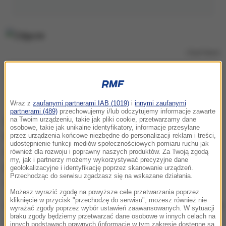
/
East News
Więcej informacji z Polski i świata znajdziesz na
RMF24.pl
.
Wraz z
zaufanymi partnerami IAB (1019)
i
innymi zaufanymi
partnerami (489)
przechowujemy i/lub odczytujemy informacje zawarte
na Twoim urządzeniu, takie jak pliki cookie, przetwarzamy dane
Departament Stanu USA określił rozmowy izraelsko-
osobowe, takie jak unikalne identyfikatory, informacje przesyłane
libańskie, które odbyły się w Waszyngtonie w
przez urządzenia końcowe niezbędne do personalizacji reklam i treści,
udostępnienie funkcji mediów społecznościowych pomiaru ruchu jak
czwartek i piątek, jako "niezwykle produktywne" i
również dla rozwoju i poprawny naszych produktów. Za Twoją zgodą
my, jak i partnerzy możemy wykorzystywać precyzyjne dane
poinformował, że kraje wznowią negocjacje 2 i 3
geolokalizacyjne i identyfikację poprzez skanowanie urządzeń.
Przechodząc do serwisu zgadzasz się na wskazane działania.
czerwca.
Możesz wyrazić zgodę na powyższe cele przetwarzania poprzez
kliknięcie w przycisk "przechodzę do serwisu", możesz również nie
Przerwanie działań wojennych ogłoszone 16 kwietnia
wyrażać zgody poprzez wybór ustawień zaawansowanych. W sytuacji
braku zgody będziemy przetwarzać dane osobowe w innych celach na
zostanie przedłużone o 45 dni, aby pozwolić na
innych podstawach prawnych (informacje w tym zakresie dostępne są