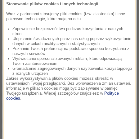
Stosowanie plików cookies i innych technologii
Wraz z partnerami stosujemy pliki cookies (tzw. ciasteczka) i inne
pokrewne technologie, które mają na celu:
Zapewnienie bezpieczeństwa podczas korzystania z naszych
stron
Ulepszenie świadczonych przez nas usług poprzez wykorzystanie
danych w celach analitycznych i statystycznych
Poznanie Twoich preferencji na podstawie sposobu korzystania z
Wojna przeciwko Hezbollahowi
naszych serwisów
Wyświetlanie spersonalizowanych reklam, które odpowiadają
Twoim zainteresowaniom
Na początku marca Izrael rozpoczął intensywną
Gromadzenie zagregowanych danych użytkownika korzystającego
z różnych urządzeń
operację w Libanie przeciwko proirańskiemu
Zakres wykorzystywania plików cookies możesz określić w
ustawieniach Twojej przeglądarki. Bez wprowadzenia zmian ustawień,
Hezbollahowi. Ta pozostająca poza kontrolą rządu w
informacje w plikach cookies mogą być zapisywane w pamięci
Twojego urządzenia. Więcej szczegółów znajdziesz w
Polityce
Bejrucie grupa włączyła się do wojny USA i Izraela z
cookies
.
Iranem, stając po stronie Teheranu.
Od 16 kwietnia obowiązuje rozejm, mimo to niemal
codziennie dochodzi do wzajemnych