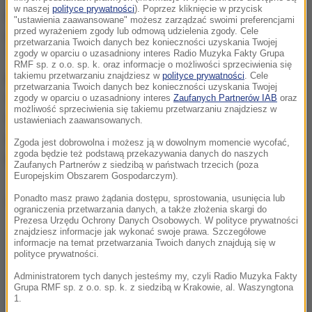
w naszej
polityce prywatności
). Poprzez kliknięcie w przycisk
poczynienie kolejnych postępów w procesie
"ustawienia zaawansowane" możesz zarządzać swoimi preferencjami
przed wyrażeniem zgody lub odmową udzielenia zgody. Cele
pokojowym
- oznajmił rzecznik Departamentu Stanu
przetwarzania Twoich danych bez konieczności uzyskania Twojej
Tommy Pigott.
Mamy nadzieję, że te rozmowy
zgody w oparciu o uzasadniony interes Radio Muzyka Fakty Grupa
RMF sp. z o.o. sp. k. oraz informacje o możliwości sprzeciwienia się
przybliżą trwały pokój pomiędzy tymi krajami
, pełne
takiemu przetwarzaniu znajdziesz w
polityce prywatności
. Cele
przetwarzania Twoich danych bez konieczności uzyskania Twojej
wzajemne uznanie suwerenności i integralności
zgody w oparciu o uzasadniony interes
Zaufanych Partnerów IAB
oraz
możliwość sprzeciwienia się takiemu przetwarzaniu znajdziesz w
terytorialnej oraz doprowadzą do realnego
ustawieniach zaawansowanych.
bezpieczeństwa na ich wspólnej granicy
- dodał
Zgoda jest dobrowolna i możesz ją w dowolnym momencie wycofać,
zgoda będzie też podstawą przekazywania danych do naszych
Pigott.
Zaufanych Partnerów z siedzibą w państwach trzecich (poza
Europejskim Obszarem Gospodarczym).
Ponadto masz prawo żądania dostępu, sprostowania, usunięcia lub
Dalsza część artykułu pod materiałem video:
ograniczenia przetwarzania danych, a także złożenia skargi do
Prezesa Urzędu Ochrony Danych Osobowych. W polityce prywatności
znajdziesz informacje jak wykonać swoje prawa. Szczegółowe
informacje na temat przetwarzania Twoich danych znajdują się w
polityce prywatności.
Administratorem tych danych jesteśmy my, czyli Radio Muzyka Fakty
Grupa RMF sp. z o.o. sp. k. z siedzibą w Krakowie, al. Waszyngtona
1.