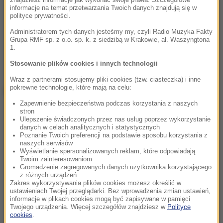
informacje na temat przetwarzania Twoich danych znajdują się w
polityce prywatności.
Administratorem tych danych jesteśmy my, czyli Radio Muzyka Fakty
Grupa RMF sp. z o.o. sp. k. z siedzibą w Krakowie, al. Waszyngtona
1.
Stosowanie plików cookies i innych technologii
Wraz z partnerami stosujemy pliki cookies (tzw. ciasteczka) i inne
pokrewne technologie, które mają na celu:
Nie udalo sie zaladowac embedu. Zobacz wpis na X
Zapewnienie bezpieczeństwa podczas korzystania z naszych
stron
Ulepszenie świadczonych przez nas usług poprzez wykorzystanie
danych w celach analitycznych i statystycznych
Poznanie Twoich preferencji na podstawie sposobu korzystania z
naszych serwisów
Wyświetlanie spersonalizowanych reklam, które odpowiadają
Twoim zainteresowaniom
Gromadzenie zagregowanych danych użytkownika korzystającego
z różnych urządzeń
Zakres wykorzystywania plików cookies możesz określić w
ustawieniach Twojej przeglądarki. Bez wprowadzenia zmian ustawień,
informacje w plikach cookies mogą być zapisywane w pamięci
Twojego urządzenia. Więcej szczegółów znajdziesz w
Polityce
cookies
.