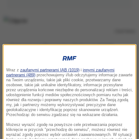
/
East News
Najnowsze informacje z kraju i ze świata
znajdziesz na
RMF24.pl
. Bądź na bieżąco.
Wraz z
zaufanymi partnerami IAB (1019)
i
innymi zaufanymi
Administracja Dubaju uściśliła w komunikacie w
partnerami (489)
przechowujemy i/lub odczytujemy informacje zawarte
na Twoim urządzeniu, takie jak pliki cookie, przetwarzamy dane
mediach społecznościowych, że
spadające odłamki
osobowe, takie jak unikalne identyfikatory, informacje przesyłane
przez urządzenia końcowe niezbędne do personalizacji reklam i treści,
zestrzelonego bezzałogowca spowodowały
udostępnienie funkcji mediów społecznościowych pomiaru ruchu jak
również dla rozwoju i poprawny naszych produktów. Za Twoją zgodą
niewielkie uszkodzenia fasady jednego z
my, jak i partnerzy możemy wykorzystywać precyzyjne dane
wieżowców
. Nie odnotowano ofiar w ludziach ani
geolokalizacyjne i identyfikację poprzez skanowanie urządzeń.
Przechodząc do serwisu zgadzasz się na wskazane działania.
rannych.
Możesz wyrazić zgodę na powyższe cele przetwarzania poprzez
kliknięcie w przycisk "przechodzę do serwisu", możesz również nie
wyrażać zgody poprzez wybór ustawień zaawansowanych. W sytuacji
Dalsza część artykułu pod materiałem video: