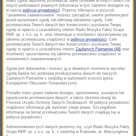
braku zgody będziemy przetwarzać dane osobowe w innych celach na
innych podstawach prawnych (informacje w tym zakresie dostępne są
w naszej
polityce prywatności
). Poprzez kliknięcie w przycisk
"ustawienia zaawansowane" możesz zarządzać swoimi preferencjami
przed wyrażeniem zgody lub odmową udzielenia zgody. Cele
przetwarzania Twoich danych bez konieczności uzyskania Twojej
zgody w oparciu o uzasadniony interes Radio Muzyka Fakty Grupa
RMF sp. z o.o. sp. k. oraz informacje o możliwości sprzeciwienia się
takiemu przetwarzaniu znajdziesz w
polityce prywatności
. Cele
przetwarzania Twoich danych bez konieczności uzyskania Twojej
zgody w oparciu o uzasadniony interes
Zaufanych Partnerów IAB
oraz
możliwość sprzeciwienia się takiemu przetwarzaniu znajdziesz w
ustawieniach zaawansowanych.
Zgoda jest dobrowolna i możesz ją w dowolnym momencie wycofać,
zgoda będzie też podstawą przekazywania danych do naszych
Zaufanych Partnerów z siedzibą w państwach trzecich (poza
Europejskim Obszarem Gospodarczym).
Ponadto masz prawo żądania dostępu, sprostowania, usunięcia lub
ograniczenia przetwarzania danych, a także złożenia skargi do
Nie udalo sie zaladowac embedu. Zobacz wpis na X
Prezesa Urzędu Ochrony Danych Osobowych. W polityce prywatności
znajdziesz informacje jak wykonać swoje prawa. Szczegółowe
informacje na temat przetwarzania Twoich danych znajdują się w
polityce prywatności.
Administratorem tych danych jesteśmy my, czyli Radio Muzyka Fakty
Grupa RMF sp. z o.o. sp. k. z siedzibą w Krakowie, al. Waszyngtona