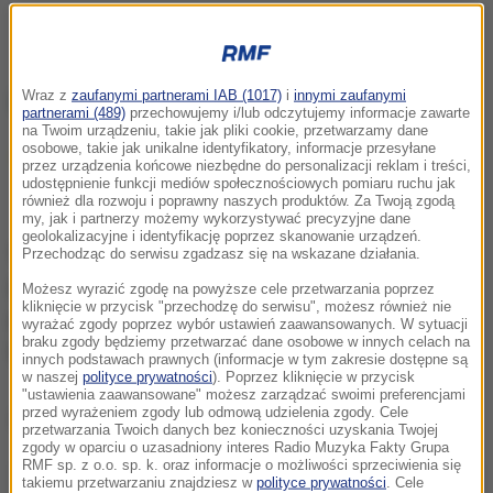
Wraz z
zaufanymi partnerami IAB (1017)
i
innymi zaufanymi
partnerami (489)
przechowujemy i/lub odczytujemy informacje zawarte
na Twoim urządzeniu, takie jak pliki cookie, przetwarzamy dane
osobowe, takie jak unikalne identyfikatory, informacje przesyłane
Bądź na bieżąco. Jeszcze więcej informacji
przez urządzenia końcowe niezbędne do personalizacji reklam i treści,
udostępnienie funkcji mediów społecznościowych pomiaru ruchu jak
znajdziesz na stronie głównej
RMF24.pl
.
również dla rozwoju i poprawny naszych produktów. Za Twoją zgodą
my, jak i partnerzy możemy wykorzystywać precyzyjne dane
geolokalizacyjne i identyfikację poprzez skanowanie urządzeń.
Siły zbrojne Zjednoczonych Emiratów Arabskich
Przechodząc do serwisu zgadzasz się na wskazane działania.
przeprowadziły potajemne ataki na Iran - podał w
Możesz wyrazić zgodę na powyższe cele przetwarzania poprzez
kliknięcie w przycisk "przechodzę do serwisu", możesz również nie
poniedziałek "Wall Street Journal". Celem uderzeń
wyrażać zgody poprzez wybór ustawień zaawansowanych. W sytuacji
braku zgody będziemy przetwarzać dane osobowe w innych celach na
była m.in. irańska rafineria na wyspie Lawan.
innych podstawach prawnych (informacje w tym zakresie dostępne są
w naszej
polityce prywatności
). Poprzez kliknięcie w przycisk
"ustawienia zaawansowane" możesz zarządzać swoimi preferencjami
przed wyrażeniem zgody lub odmową udzielenia zgody. Cele
Dalsza część artykułu pod materiałem video:
przetwarzania Twoich danych bez konieczności uzyskania Twojej
zgody w oparciu o uzasadniony interes Radio Muzyka Fakty Grupa
RMF sp. z o.o. sp. k. oraz informacje o możliwości sprzeciwienia się
takiemu przetwarzaniu znajdziesz w
polityce prywatności
. Cele