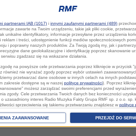
i partnerami IAB (1017)
i
innymi zaufanymi partnerami (489)
przechow
ormacje zawarte na Twoim urządzeniu, takie jak pliki cookie, przetwar
jak unikalne identyfikatory, informacje przesyłane przez urządzenia k
i reklam i treści, udostępnienie funkcji mediów społecznościowych pom
woju i poprawny naszych produktów. Za Twoją zgodą my, jak i partner
recyzyjne dane geolokalizacyjne i identyfikację poprzez skanowanie u
. Co z ajatollahem Chameneim i przyszłością regionu?
serwisu zgadzasz się na wskazane działania.
zgodę na powyższe cele przetwarzania poprzez kliknięcie w przycisk 
z również nie wyrażać zgody poprzez wybór ustawień zaawansowanych
adowany — problem z siecią lub nieobsługiwany
dziemy przetwarzać dane osobowe w innych celach na innych podsta
format.
ym zakresie dostępne są w naszej
polityce prywatności
). Poprzez kliknię
s Aragczi w liście do Rady Bezpieczeństwa ONZ zwrócił 
awansowane" możesz zarządzać swoimi preferencjami przed wyrażenie
ia zgody. Cele przetwarzania Twoich danych bez konieczności uzyska
rael i Stany Zjednoczone naruszyły prawo międzynarodowe
 o uzasadniony interes Radio Muzyka Fakty Grupa RMF sp. z o.o. sp. k
żliwości sprzeciwienia się takiemu przetwarzaniu znajdziesz w
polityce
nia Twoich danych bez konieczności uzyskania Twojej zgody w oparci
rzestrzeganie prawa
ch Partnerów IAB
oraz możliwość sprzeciwienia się takiemu przetwarza
IENIA ZAAWANSOWANE
PRZEJDŹ DO SERW
aawansowanych.
rowolna i możesz ją w dowolnym momencie wycofać, zgoda będzie też