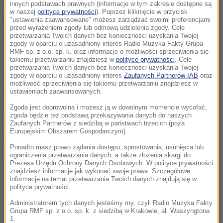
Administracja prezydenta Donalda Trumpa rozważa
innych podstawach prawnych (informacje w tym zakresie dostępne są
w naszej
polityce prywatności
). Poprzez kliknięcie w przycisk
przejęcie tankowców przewożących irańską ropę
"ustawienia zaawansowane" możesz zarządzać swoimi preferencjami
przed wyrażeniem zgody lub odmową udzielenia zgody. Cele
naftową
. Celem tych działań jest zwiększenie presji
przetwarzania Twoich danych bez konieczności uzyskania Twojej
zgody w oparciu o uzasadniony interes Radio Muzyka Fakty Grupa
na Teheran, by skłonić go do
ustępstw w
RMF sp. z o.o. sp. k. oraz informacje o możliwości sprzeciwienia się
takiemu przetwarzaniu znajdziesz w
polityce prywatności
. Cele
negocjacjach dotyczących programu nuklearnego
.
przetwarzania Twoich danych bez konieczności uzyskania Twojej
zgody w oparciu o uzasadniony interes
Zaufanych Partnerów IAB
oraz
Podobne środki
były już stosowane wobec
możliwość sprzeciwienia się takiemu przetwarzaniu znajdziesz w
Wenezueli
, gdzie przejęcie tankowców miało
ustawieniach zaawansowanych.
ograniczyć dochody reżimu.
Zgoda jest dobrowolna i możesz ją w dowolnym momencie wycofać,
zgoda będzie też podstawą przekazywania danych do naszych
Zaufanych Partnerów z siedzibą w państwach trzecich (poza
Europejskim Obszarem Gospodarczym).
Dalsza część artykułu pod materiałem video:
Ponadto masz prawo żądania dostępu, sprostowania, usunięcia lub
ograniczenia przetwarzania danych, a także złożenia skargi do
Prezesa Urzędu Ochrony Danych Osobowych. W polityce prywatności
znajdziesz informacje jak wykonać swoje prawa. Szczegółowe
informacje na temat przetwarzania Twoich danych znajdują się w
polityce prywatności.
Administratorem tych danych jesteśmy my, czyli Radio Muzyka Fakty
Grupa RMF sp. z o.o. sp. k. z siedzibą w Krakowie, al. Waszyngtona
1.