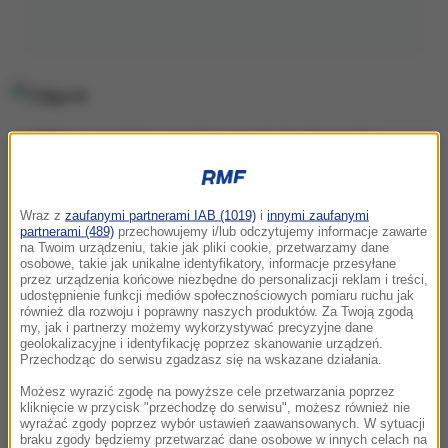
USA rozważają przejmowanie tankowców
transportujących irańską ropę.
Celem jest wywarcie presji na Iran w sprawie
Wraz z
zaufanymi partnerami IAB (1019)
i
innymi zaufanymi
partnerami (489)
przechowujemy i/lub odczytujemy informacje zawarte
porozumienia nuklearnego.
na Twoim urządzeniu, takie jak pliki cookie, przetwarzamy dane
osobowe, takie jak unikalne identyfikatory, informacje przesyłane
przez urządzenia końcowe niezbędne do personalizacji reklam i treści,
Podobną strategię stosowano wcześniej wobec
udostępnienie funkcji mediów społecznościowych pomiaru ruchu jak
również dla rozwoju i poprawny naszych produktów. Za Twoją zgodą
Wenezueli.
my, jak i partnerzy możemy wykorzystywać precyzyjne dane
geolokalizacyjne i identyfikację poprzez skanowanie urządzeń.
Przechodząc do serwisu zgadzasz się na wskazane działania.
Więcej informacji z Polski i świata znajdziesz
Możesz wyrazić zgodę na powyższe cele przetwarzania poprzez
na
RMF24.pl
.
kliknięcie w przycisk "przechodzę do serwisu", możesz również nie
wyrażać zgody poprzez wybór ustawień zaawansowanych. W sytuacji
braku zgody będziemy przetwarzać dane osobowe w innych celach na