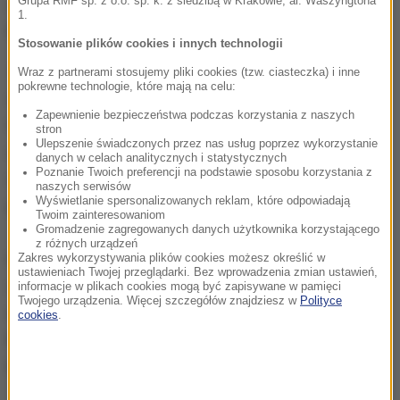
Grupa RMF sp. z o.o. sp. k. z siedzibą w Krakowie, al. Waszyngtona
że wojskowi z obu krajów ściśle współpracują w
1.
kwestii zarządzania zasobami strategicznymi.
Stosowanie plików cookies i innych technologii
To prawda
- odpowiedział krótko minister,
Wraz z partnerami stosujemy pliki cookies (tzw. ciasteczka) i inne
pokrewne technologie, które mają na celu:
dopytywany przez opozycyjnego deputowanego o
Zapewnienie bezpieczeństwa podczas korzystania z naszych
to, czy toczą się negocjacje w sprawie relokacji
stron
Ulepszenie świadczonych przez nas usług poprzez wykorzystanie
uzbrojenia. Odmówił jednak podania szczegółów
danych w celach analitycznych i statystycznych
Poznanie Twoich preferencji na podstawie sposobu korzystania z
operacyjnych. Podkreślił, że decyzje będą
naszych serwisów
Wyświetlanie spersonalizowanych reklam, które odpowiadają
podejmowane indywidualnie dla każdego przypadku.
Twoim zainteresowaniom
Gromadzenie zagregowanych danych użytkownika korzystającego
z różnych urządzeń
Koreański dziennik "DongA Ilbo" ujawnił w czwartek,
Zakres wykorzystywania plików cookies możesz określić w
ustawieniach Twojej przeglądarki. Bez wprowadzenia zmian ustawień,
że
Waszyngton rozważa przemieszczenie
informacje w plikach cookies mogą być zapisywane w pamięci
Twojego urządzenia. Więcej szczegółów znajdziesz w
Polityce
systemów obrony powietrznej, w tym THAAD i
cookies
.
Patriot, na Bliski Wschód
w obliczu eskalacji
konfliktu z Teheranem.