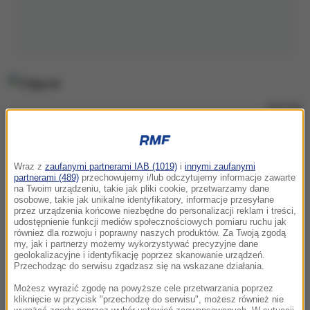
/
PAP/EPA
Seul i Waszyngton prowadzą rozmowy o
przekierowaniu części amerykańskiego sprzętu
Wraz z
zaufanymi partnerami IAB (1019)
i
innymi zaufanymi
partnerami (489)
przechowujemy i/lub odczytujemy informacje zawarte
wojskowego z Korei Południowej na potrzeby
na Twoim urządzeniu, takie jak pliki cookie, przetwarzamy dane
osobowe, takie jak unikalne identyfikatory, informacje przesyłane
wojny z Iranem.
przez urządzenia końcowe niezbędne do personalizacji reklam i treści,
udostępnienie funkcji mediów społecznościowych pomiaru ruchu jak
również dla rozwoju i poprawny naszych produktów. Za Twoją zgodą
Informację potwierdził minister spraw
my, jak i partnerzy możemy wykorzystywać precyzyjne dane
zagranicznych Korei Południowej, Czo Hjun.
geolokalizacyjne i identyfikację poprzez skanowanie urządzeń.
Przechodząc do serwisu zgadzasz się na wskazane działania.
Chcesz być na bieżąco - wejdź na
rmf24.pl
.
Możesz wyrazić zgodę na powyższe cele przetwarzania poprzez
kliknięcie w przycisk "przechodzę do serwisu", możesz również nie