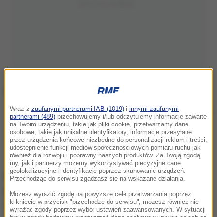
Wraz z
zaufanymi partnerami IAB (1019)
i
innymi zaufanymi
/
East News
partnerami (489)
przechowujemy i/lub odczytujemy informacje zawarte
na Twoim urządzeniu, takie jak pliki cookie, przetwarzamy dane
osobowe, takie jak unikalne identyfikatory, informacje przesyłane
Bądź na bieżąco! Po jeszcze więcej informacji
przez urządzenia końcowe niezbędne do personalizacji reklam i treści,
zapraszamy na stronę główną
RMF24.pl
.
udostępnienie funkcji mediów społecznościowych pomiaru ruchu jak
również dla rozwoju i poprawny naszych produktów. Za Twoją zgodą
my, jak i partnerzy możemy wykorzystywać precyzyjne dane
geolokalizacyjne i identyfikację poprzez skanowanie urządzeń.
Prezydent USA zagroził Irańczykom "zmieceniem z
Przechodząc do serwisu zgadzasz się na wskazane działania.
powierzchni ziemi", jeśli zaatakują amerykańskie
Możesz wyrazić zgodę na powyższe cele przetwarzania poprzez
kliknięcie w przycisk "przechodzę do serwisu", możesz również nie
okręty. Trump zapewniał przy tym, że USA uzupełniły
wyrażać zgody poprzez wybór ustawień zaawansowanych. W sytuacji