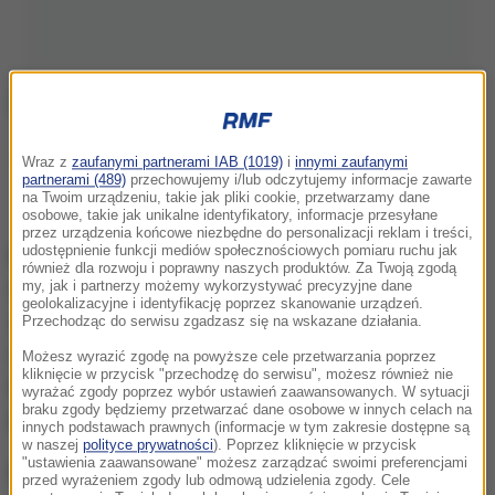
Po więcej aktualnych informacji zapraszamy
Wraz z
zaufanymi partnerami IAB (1019)
i
innymi zaufanymi
partnerami (489)
przechowujemy i/lub odczytujemy informacje zawarte
do
RMF24.pl
na Twoim urządzeniu, takie jak pliki cookie, przetwarzamy dane
osobowe, takie jak unikalne identyfikatory, informacje przesyłane
przez urządzenia końcowe niezbędne do personalizacji reklam i treści,
udostępnienie funkcji mediów społecznościowych pomiaru ruchu jak
Kuwejtowi udało się przełamać blokadę eksportu
również dla rozwoju i poprawny naszych produktów. Za Twoją zgodą
ropy przez cieśninę Ormuz, wysyłając dwa
my, jak i partnerzy możemy wykorzystywać precyzyjne dane
geolokalizacyjne i identyfikację poprzez skanowanie urządzeń.
supertankowce klasy VLCC (Very Large Crude
Przechodząc do serwisu zgadzasz się na wskazane działania.
Carrier) z wyłączonymi transponderami - informuje
Możesz wyrazić zgodę na powyższe cele przetwarzania poprzez
kliknięcie w przycisk "przechodzę do serwisu", możesz również nie
Reuters, powołując się na dane firmy analitycznej
wyrażać zgody poprzez wybór ustawień zaawansowanych. W sytuacji
braku zgody będziemy przetwarzać dane osobowe w innych celach na
Kpler.
innych podstawach prawnych (informacje w tym zakresie dostępne są
w naszej
polityce prywatności
). Poprzez kliknięcie w przycisk
"ustawienia zaawansowane" możesz zarządzać swoimi preferencjami
Był to pierwszy duży eksport ropy z Kuwejtu od
przed wyrażeniem zgody lub odmową udzielenia zgody. Cele