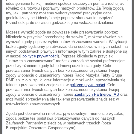
Najnowsze informacje z kraju i ze świata
udostępnienie funkcji mediów społecznościowych pomiaru ruchu jak
również dla rozwoju i poprawny naszych produktów. Za Twoją zgodą
znajdziesz na
RMF24.pl
. Bądź na bieżąco.
my, jak i partnerzy możemy wykorzystywać precyzyjne dane
geolokalizacyjne i identyfikację poprzez skanowanie urządzeń.
Przechodząc do serwisu zgadzasz się na wskazane działania.
Amerykańscy i irańscy negocjatorzy uzgodnili
Możesz wyrazić zgodę na powyższe cele przetwarzania poprzez
kliknięcie w przycisk "przechodzę do serwisu", możesz również nie
treść 60-dniowego memorandum o porozumieniu
wyrażać zgody poprzez wybór ustawień zaawansowanych. W sytuacji
(MOU)
. Dokument miałby przedłużyć rozejm,
braku zgody będziemy przetwarzać dane osobowe w innych celach na
innych podstawach prawnych (informacje w tym zakresie dostępne są
umożliwić ponowne otwarcie cieśniny Ormuz oraz
w naszej
polityce prywatności
). Poprzez kliknięcie w przycisk
"ustawienia zaawansowane" możesz zarządzać swoimi preferencjami
stworzyć ramy do dalszych rozmów dotyczących
przed wyrażeniem zgody lub odmową udzielenia zgody. Cele
przetwarzania Twoich danych bez konieczności uzyskania Twojej
programu nuklearnego Iranu.
zgody w oparciu o uzasadniony interes Radio Muzyka Fakty Grupa
RMF sp. z o.o. sp. k. oraz informacje o możliwości sprzeciwienia się
takiemu przetwarzaniu znajdziesz w
polityce prywatności
. Cele
Kluczową przeszkodą pozostaje jednak zgoda
przetwarzania Twoich danych bez konieczności uzyskania Twojej
zgody w oparciu o uzasadniony interes
Zaufanych Partnerów IAB
oraz
samego Trumpa. Jak podaje Axios, prezydent został
możliwość sprzeciwienia się takiemu przetwarzaniu znajdziesz w
ustawieniach zaawansowanych.
poinformowany przez swoich negocjatorów o
Zgoda jest dobrowolna i możesz ją w dowolnym momencie wycofać,
szczegółach wypracowanego porozumienia, ale nie
zgoda będzie też podstawą przekazywania danych do naszych
zdecydował się na natychmiastowe jego podpisanie.
Zaufanych Partnerów z siedzibą w państwach trzecich (poza
Europejskim Obszarem Gospodarczym).