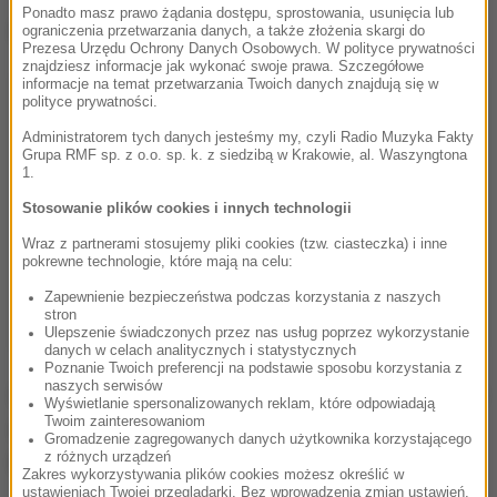
Ponadto masz prawo żądania dostępu, sprostowania, usunięcia lub
Dalsza część artykułu pod materiałem video:
ograniczenia przetwarzania danych, a także złożenia skargi do
Prezesa Urzędu Ochrony Danych Osobowych. W polityce prywatności
znajdziesz informacje jak wykonać swoje prawa. Szczegółowe
informacje na temat przetwarzania Twoich danych znajdują się w
polityce prywatności.
Administratorem tych danych jesteśmy my, czyli Radio Muzyka Fakty
Grupa RMF sp. z o.o. sp. k. z siedzibą w Krakowie, al. Waszyngtona
1.
Stosowanie plików cookies i innych technologii
Wraz z partnerami stosujemy pliki cookies (tzw. ciasteczka) i inne
pokrewne technologie, które mają na celu:
Zapewnienie bezpieczeństwa podczas korzystania z naszych
stron
Ulepszenie świadczonych przez nas usług poprzez wykorzystanie
danych w celach analitycznych i statystycznych
Poznanie Twoich preferencji na podstawie sposobu korzystania z
naszych serwisów
Prezydent przekazał mediatorom, że potrzebuje kilku
Wyświetlanie spersonalizowanych reklam, które odpowiadają
Twoim zainteresowaniom
dni na przemyślenie sprawy
- powiedział portalowi
Gromadzenie zagregowanych danych użytkownika korzystającego
z różnych urządzeń
amerykański urzędnik. Co za tym stoi?
Zakres wykorzystywania plików cookies możesz określić w
ustawieniach Twojej przeglądarki. Bez wprowadzenia zmian ustawień,