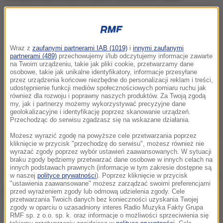
Wraz z
zaufanymi partnerami IAB (1019)
i
innymi zaufanymi
partnerami (489)
przechowujemy i/lub odczytujemy informacje zawarte
na Twoim urządzeniu, takie jak pliki cookie, przetwarzamy dane
osobowe, takie jak unikalne identyfikatory, informacje przesyłane
przez urządzenia końcowe niezbędne do personalizacji reklam i treści,
udostępnienie funkcji mediów społecznościowych pomiaru ruchu jak
również dla rozwoju i poprawny naszych produktów. Za Twoją zgodą
my, jak i partnerzy możemy wykorzystywać precyzyjne dane
geolokalizacyjne i identyfikację poprzez skanowanie urządzeń.
Przechodząc do serwisu zgadzasz się na wskazane działania.
Możesz wyrazić zgodę na powyższe cele przetwarzania poprzez
kliknięcie w przycisk "przechodzę do serwisu", możesz również nie
wyrażać zgody poprzez wybór ustawień zaawansowanych. W sytuacji
Jak podaje BBC, powołując się na komunikat
braku zgody będziemy przetwarzać dane osobowe w innych celach na
innych podstawach prawnych (informacje w tym zakresie dostępne są
Centcom,
amerykańskie wojsko "wyeliminowało"
16
w naszej
polityce prywatności
). Poprzez kliknięcie w przycisk
"ustawienia zaawansowane" możesz zarządzać swoimi preferencjami
irańskich statków minowych w pobliżu Cieśniny
przed wyrażeniem zgody lub odmową udzielenia zgody. Cele
przetwarzania Twoich danych bez konieczności uzyskania Twojej
Ormuz
.
zgody w oparciu o uzasadniony interes Radio Muzyka Fakty Grupa
RMF sp. z o.o. sp. k. oraz informacje o możliwości sprzeciwienia się