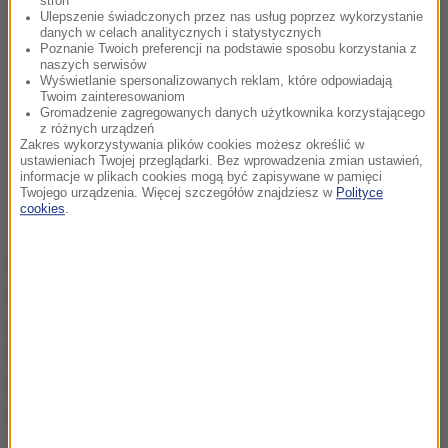
stron
Ulepszenie świadczonych przez nas usług poprzez wykorzystanie
danych w celach analitycznych i statystycznych
Poznanie Twoich preferencji na podstawie sposobu korzystania z
naszych serwisów
Wyświetlanie spersonalizowanych reklam, które odpowiadają
Twoim zainteresowaniom
Gromadzenie zagregowanych danych użytkownika korzystającego
z różnych urządzeń
Zakres wykorzystywania plików cookies możesz określić w
ustawieniach Twojej przeglądarki. Bez wprowadzenia zmian ustawień,
informacje w plikach cookies mogą być zapisywane w pamięci
Twojego urządzenia. Więcej szczegółów znajdziesz w
Polityce
cookies
.
Cieśnina Ormuz to jeden z najważniejszych szlaków
energetycznych świata - przepływa przez nią około
jednej piątej globalnego transportu ropy naftowej.
Według źródeł CNN
Iran rozpoczął zaminowywanie
tego obszaru
, co doprowadziło do poważnych
zakłóceń w światowym handlu surowcami.