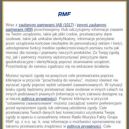
Wraz z
zaufanymi partnerami IAB (1017)
i
innymi zaufanymi
Chiny wyrażają "wysokie zaniepokojenie"
partnerami (489)
przechowujemy i/lub odczytujemy informacje zawarte
na Twoim urządzeniu, takie jak pliki cookie, przetwarzamy dane
atakami USA i Izraela na Iran.
osobowe, takie jak unikalne identyfikatory, informacje przesyłane
przez urządzenia końcowe niezbędne do personalizacji reklam i treści,
udostępnienie funkcji mediów społecznościowych pomiaru ruchu jak
Pekin apeluje o natychmiastowe wstrzymanie
również dla rozwoju i poprawny naszych produktów. Za Twoją zgodą
my, jak i partnerzy możemy wykorzystywać precyzyjne dane
działań wojskowych i poszanowanie
geolokalizacyjne i identyfikację poprzez skanowanie urządzeń.
Przechodząc do serwisu zgadzasz się na wskazane działania.
suwerenności Iranu.
Możesz wyrazić zgodę na powyższe cele przetwarzania poprzez
Więcej informacji z Polski i świata znajdziesz
kliknięcie w przycisk "przechodzę do serwisu", możesz również nie
wyrażać zgody poprzez wybór ustawień zaawansowanych. W sytuacji
na
RMF24.pl
.
braku zgody będziemy przetwarzać dane osobowe w innych celach na
innych podstawach prawnych (informacje w tym zakresie dostępne są
w naszej
polityce prywatności
). Poprzez kliknięcie w przycisk
"ustawienia zaawansowane" możesz zarządzać swoimi preferencjami
Chińskie ministerstwo spraw zagranicznych wydało
przed wyrażeniem zgody lub odmową udzielenia zgody. Cele
przetwarzania Twoich danych bez konieczności uzyskania Twojej
w sobotę stanowczy komunikat, w którym wyraziło
zgody w oparciu o uzasadniony interes Radio Muzyka Fakty Grupa
"wysokie zaniepokojenie" eskalacją działań
RMF sp. z o.o. sp. k. oraz informacje o możliwości sprzeciwienia się
takiemu przetwarzaniu znajdziesz w
polityce prywatności
. Cele