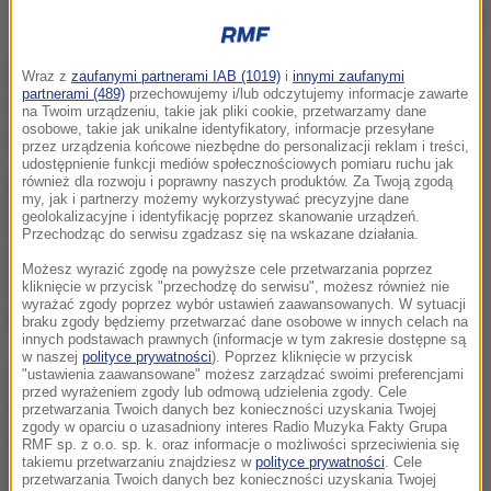
Zdj. ilustracyjne
Zator utworzył się przez duże natężenie ruchu na
Wraz z
zaufanymi partnerami IAB (1019)
i
innymi zaufanymi
partnerami (489)
przechowujemy i/lub odczytujemy informacje zawarte
wąskim odcinku drogi. Korki są przed wjazdem na
na Twoim urządzeniu, takie jak pliki cookie, przetwarzamy dane
osobowe, takie jak unikalne identyfikatory, informacje przesyłane
obwodnicę Gorzowa. Zator liczy ok. 10 km.
przez urządzenia końcowe niezbędne do personalizacji reklam i treści,
udostępnienie funkcji mediów społecznościowych pomiaru ruchu jak
również dla rozwoju i poprawny naszych produktów. Za Twoją zgodą
W Gorzowie trwa budowa nowej, szerszej drogi.
my, jak i partnerzy możemy wykorzystywać precyzyjne dane
geolokalizacyjne i identyfikację poprzez skanowanie urządzeń.
Nowy, dwupasmowy odcinek miał być oddany do
Przechodząc do serwisu zgadzasz się na wskazane działania.
użytku przed weekendem. Plany pokrzyżowała
Możesz wyrazić zgodę na powyższe cele przetwarzania poprzez
ulewa. Nowy termin otwarcia tego fragmentu
kliknięcie w przycisk "przechodzę do serwisu", możesz również nie
wyrażać zgody poprzez wybór ustawień zaawansowanych. W sytuacji
ekspresowej trójki, to wtorek.
braku zgody będziemy przetwarzać dane osobowe w innych celach na
innych podstawach prawnych (informacje w tym zakresie dostępne są
w naszej
polityce prywatności
). Poprzez kliknięcie w przycisk
"ustawienia zaawansowane" możesz zarządzać swoimi preferencjami
Nadmorska trójka korkuje się też w przeciwnym
przed wyrażeniem zgody lub odmową udzielenia zgody. Cele
kierunku na wysokości Parłówka. Wracającym znad
przetwarzania Twoich danych bez konieczności uzyskania Twojej
zgody w oparciu o uzasadniony interes Radio Muzyka Fakty Grupa
morza przypominamy o trasie alternatywnej przez
RMF sp. z o.o. sp. k. oraz informacje o możliwości sprzeciwienia się
takiemu przetwarzaniu znajdziesz w
polityce prywatności
. Cele
Stepnicę.
przetwarzania Twoich danych bez konieczności uzyskania Twojej