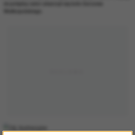
że potężny zator utworzył się koło Gorzowa
Wielkopolskiego.