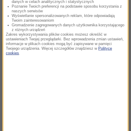
danych w celach analitycznych i statystycznych
Poznanie Twoich preferencji na podstawie sposobu korzystania z
wypadek
Jarosław Kaczyński
Tagi:
naszych serwisów
Wyświetlanie spersonalizowanych reklam, które odpowiadają
Twoim zainteresowaniom
Gromadzenie zagregowanych danych użytkownika korzystającego
chcesz widzieć więcej artykułów od RMF24?
dodaj w
z różnych urządzeń
Google
Zakres wykorzystywania plików cookies możesz określić w
ustawieniach Twojej przeglądarki. Bez wprowadzenia zmian ustawień,
informacje w plikach cookies mogą być zapisywane w pamięci
Twojego urządzenia. Więcej szczegółów znajdziesz w
Polityce
cookies
.