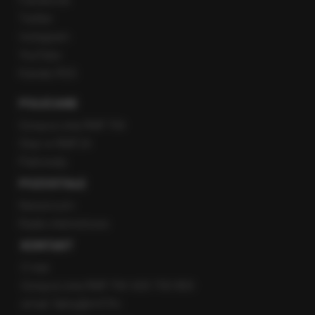
Facebook
Twitter
Instagram
YouTube
Kanały RSS
POLECANE
Gorąca Linia RMF FM
Staż w RMF24
Patronaty
POZOSTAŁE
Newsroom
Radio internetowe
KONTAKT
O nas
Gorąca Linia RMF FM: 600 700 800
email: fakty@rmf.fm