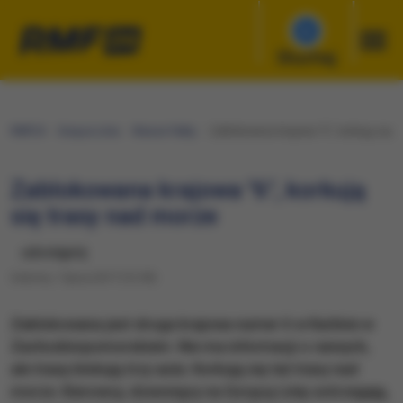
Słuchaj
RMF24
Gorąca Linia
Wasze Fakty
Zablokowana krajowa "6", korkują się 
Zablokowana krajowa "6", korkują
się trasy nad morze
udostępnij
Sobota, 1 lipca 2017 (12:59)
Zablokowana jest droga krajowa numer 6 w Karlinie w
Zachodniopomorskiem. Nie ma informacji o rannych,
ale trasę blokują trzy auta. ​Korkują się też trasy nad
morze. Kierowcy, dzwoniący na Gorącą Linię ostrzegają,