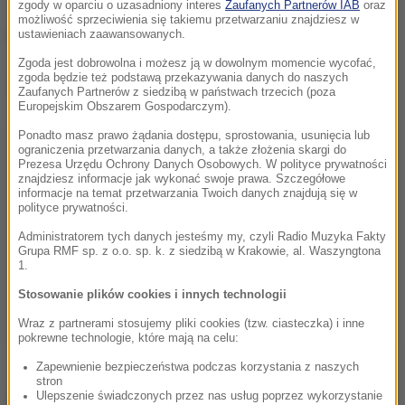
zgody w oparciu o uzasadniony interes
Zaufanych Partnerów IAB
oraz
możliwość sprzeciwienia się takiemu przetwarzaniu znajdziesz w
(mal)
ustawieniach zaawansowanych.
Zgoda jest dobrowolna i możesz ją w dowolnym momencie wycofać,
zgoda będzie też podstawą przekazywania danych do naszych
Dalsza część artykułu pod materiałem video:
Zaufanych Partnerów z siedzibą w państwach trzecich (poza
Europejskim Obszarem Gospodarczym).
Ponadto masz prawo żądania dostępu, sprostowania, usunięcia lub
ograniczenia przetwarzania danych, a także złożenia skargi do
Prezesa Urzędu Ochrony Danych Osobowych. W polityce prywatności
znajdziesz informacje jak wykonać swoje prawa. Szczegółowe
informacje na temat przetwarzania Twoich danych znajdują się w
polityce prywatności.
Administratorem tych danych jesteśmy my, czyli Radio Muzyka Fakty
Grupa RMF sp. z o.o. sp. k. z siedzibą w Krakowie, al. Waszyngtona
1.
Stosowanie plików cookies i innych technologii
Wraz z partnerami stosujemy pliki cookies (tzw. ciasteczka) i inne
pokrewne technologie, które mają na celu:
Zapewnienie bezpieczeństwa podczas korzystania z naszych
stron
Ulepszenie świadczonych przez nas usług poprzez wykorzystanie
Źródło: RMF FM