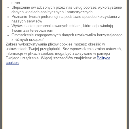
stron
samoloty, bo port był nieczynny przez ponad 3
Ulepszenie świadczonych przez nas usług poprzez wykorzystanie
danych w celach analitycznych i statystycznych
godziny.
Poznanie Twoich preferencji na podstawie sposobu korzystania z
naszych serwisów
Wyświetlanie spersonalizowanych reklam, które odpowiadają
Gorąca Linia RMF FM
jest do Waszej dyspozycji!
Twoim zainteresowaniom
Gromadzenie zagregowanych danych użytkownika korzystającego
Przez całą dobę czekamy na informacje od Was,
z różnych urządzeń
Zakres wykorzystywania plików cookies możesz określić w
zdjęcia i filmy.
ustawieniach Twojej przeglądarki. Bez wprowadzenia zmian ustawień,
informacje w plikach cookies mogą być zapisywane w pamięci
Twojego urządzenia. Więcej szczegółów znajdziesz w
Polityce
cookies
.
Możecie dzwonić, wysyłać SMS-y lub MMS-y na
numer 600 700 800, pisać na adres mailowy
fakty@rmf.fm
albo skorzystać z
formularza WWW
.
(abs)
Źródło: RMF FM