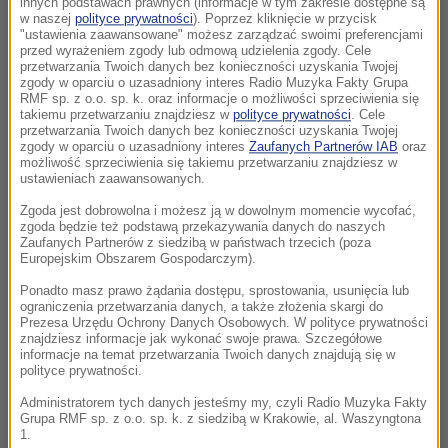
innych podstawach prawnych (informacje w tym zakresie dostępne są
w naszej
polityce prywatności
). Poprzez kliknięcie w przycisk
"ustawienia zaawansowane" możesz zarządzać swoimi preferencjami
przed wyrażeniem zgody lub odmową udzielenia zgody. Cele
przetwarzania Twoich danych bez konieczności uzyskania Twojej
zgody w oparciu o uzasadniony interes Radio Muzyka Fakty Grupa
RMF sp. z o.o. sp. k. oraz informacje o możliwości sprzeciwienia się
takiemu przetwarzaniu znajdziesz w
polityce prywatności
. Cele
przetwarzania Twoich danych bez konieczności uzyskania Twojej
zgody w oparciu o uzasadniony interes
Zaufanych Partnerów IAB
oraz
możliwość sprzeciwienia się takiemu przetwarzaniu znajdziesz w
ustawieniach zaawansowanych.
Zgoda jest dobrowolna i możesz ją w dowolnym momencie wycofać,
zgoda będzie też podstawą przekazywania danych do naszych
Zaufanych Partnerów z siedzibą w państwach trzecich (poza
Europejskim Obszarem Gospodarczym).
Ponadto masz prawo żądania dostępu, sprostowania, usunięcia lub
ograniczenia przetwarzania danych, a także złożenia skargi do
Prezesa Urzędu Ochrony Danych Osobowych. W polityce prywatności
znajdziesz informacje jak wykonać swoje prawa. Szczegółowe
informacje na temat przetwarzania Twoich danych znajdują się w
polityce prywatności.
Administratorem tych danych jesteśmy my, czyli Radio Muzyka Fakty
Grupa RMF sp. z o.o. sp. k. z siedzibą w Krakowie, al. Waszyngtona
1.