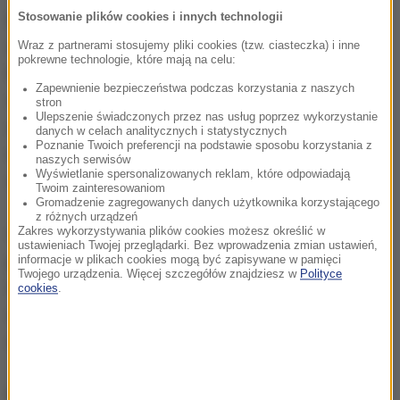
Do eksplozji doszło o zachodzie słońca na
Stosowanie plików cookies i innych technologii
dziedzińcu sufickiego sanktuarium szacha Bilala
Wraz z partnerami stosujemy pliki cookies (tzw. ciasteczka) i inne
pokrewne technologie, które mają na celu:
Nuraniego. To popularne miejsce pielgrzymek, gdzie
Zapewnienie bezpieczeństwa podczas korzystania z naszych
według tradycji patriarcha Noe zacumował swoją
stron
Ulepszenie świadczonych przez nas usług poprzez wykorzystanie
arkę podczas Potopu. Zamach nastąpił, gdy trwały
danych w celach analitycznych i statystycznych
Poznanie Twoich preferencji na podstawie sposobu korzystania z
rytualne tańce, które każdego wieczora przyciągają
naszych serwisów
Wyświetlanie spersonalizowanych reklam, które odpowiadają
do sanktuarium setki osób.
Twoim zainteresowaniom
Gromadzenie zagregowanych danych użytkownika korzystającego
z różnych urządzeń
Sufizm, czyli mistyczny nurt islamu, jest uważany
Zakres wykorzystywania plików cookies możesz określić w
ustawieniach Twojej przeglądarki. Bez wprowadzenia zmian ustawień,
przez część ekstremistów muzułmańskich, w tym
informacje w plikach cookies mogą być zapisywane w pamięci
Twojego urządzenia. Więcej szczegółów znajdziesz w
Polityce
talibów i dżihadystów z Państwa Islamskiego, za
cookies
.
odłam heretycki. Za herezję uważają oni także
oddawanie kultu świętym, takim jak Bilal Nurani.
Niesienie pomocy poszkodowanym utrudniał