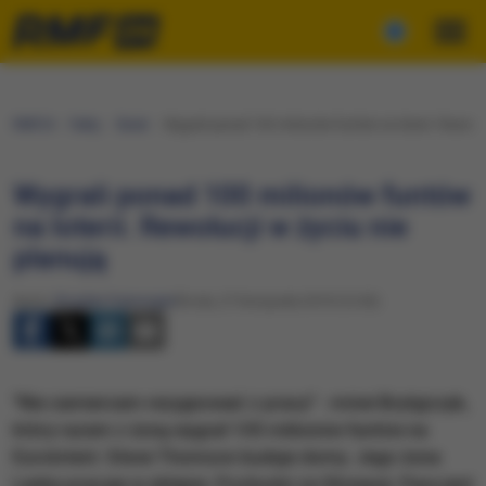
RMF24
Fakty
Świat
Wygrali ponad 100 milionów funtów na loterii. Rewoluc
Wygrali ponad 100 milionów funtów
na loterii. Rewolucji w życiu nie
planują
Autor:
Bogdan Frymorgen
Środa, 27 listopada 2019 (12:03)
"Nie zamierzam rezygnować z pracy" - mówi Brytyjczyk,
który razem z żoną wygrał 105 milionów funtów na
Euroloterii. Steve Thomson buduje domy. Jego żona
Lenka pracuje w sklepie. Pochodzi ze Słowacji. Para jest