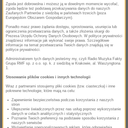
Zgoda jest dobrowolna i możesz ją w dowolnym momencie wycofać,
Thomsonów będzie zakup większego domu.
zgoda będzie też podstawą przekazywania danych do naszych
Zaufanych Partnerów z siedzibą w państwach trzecich (poza
Europejskim Obszarem Gospodarczym).
Wszystkie numery się zgadzały
Ponadto masz prawo żądania dostępu, sprostowania, usunięcia lub
ograniczenia przetwarzania danych, a także złożenia skargi do
Prezesa Urzędu Ochrony Danych Osobowych. W polityce prywatności
Dalsza część artykułu pod materiałem video:
znajdziesz informacje jak wykonać swoje prawa. Szczegółowe
informacje na temat przetwarzania Twoich danych znajdują się w
polityce prywatności.
Administratorem tych danych jesteśmy my, czyli Radio Muzyka Fakty
Grupa RMF sp. z o.o. sp. k. z siedzibą w Krakowie, al. Waszyngtona
1.
Stosowanie plików cookies i innych technologii
Wraz z partnerami stosujemy pliki cookies (tzw. ciasteczka) i inne
pokrewne technologie, które mają na celu:
Zapewnienie bezpieczeństwa podczas korzystania z naszych
stron
Ulepszenie świadczonych przez nas usług poprzez wykorzystanie
danych w celach analitycznych i statystycznych
Poznanie Twoich preferencji na podstawie sposobu korzystania z
naszych serwisów
Wyświetlanie spersonalizowanych reklam, które odpowiadają