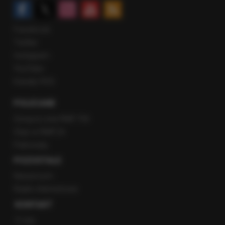
Facebook
Twitter
Instagram
YouTube
Kanały RSS
POLECANE
Gorąca Linia RMF FM
Staż w RMF24
Patronaty
POZOSTAŁE
Newsroom
Radio internetowe
KONTAKT
O nas