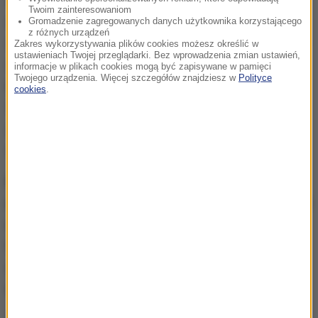
Wychodziłem właśnie do pracy i czekałem na
Twoim zainteresowaniom
mojego wspólnika. Miałem chwilę czasu, więc
Gromadzenie zagregowanych danych użytkownika korzystającego
z różnych urządzeń
wyciągnąłem komórkę, żeby sprawdzić numery jakie
Zakres wykorzystywania plików cookies możesz określić w
ustawieniach Twojej przeglądarki. Bez wprowadzenia zmian ustawień,
wylosowano na loterii
- tak pan Thomson wspomina
informacje w plikach cookies mogą być zapisywane w pamięci
Twojego urządzenia. Więcej szczegółów znajdziesz w
Polityce
moment, w którym dowiedział się o wygranej.
cookies
.
Wszystkie numery się zgadzały. Pamiętam, że
zacząłem się trząść z wrażenia i nie mogłem
wykrztusić słowa
- dodaje.
Państwo Thomsonowie stali się jednymi z
najbardziej zamożnych ludzi w Wielkiej Brytanii.
Od
miana najbogatszych dzieli ich jednak olbrzymia
fortuna. Rok w rok złoto w tym rankingu na Wyspach
zdobywa przemysłowiec sir Jim Ratcliffe, którego
majątek szacuje się na 21 miliardów funtów.