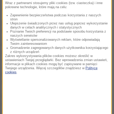
wotum zaufania w parlamencie i musiałby
Wraz z partnerami stosujemy pliki cookies (tzw. ciasteczka) i inne
pokrewne technologie, które mają na celu:
natychmiast podać się do dymisji.
Zapewnienie bezpieczeństwa podczas korzystania z naszych
stron
W tej coraz trudniejszej sytuacji, określonej jako
Ulepszenie świadczonych przez nas usług poprzez wykorzystanie
danych w celach analitycznych i statystycznych
poważny kryzys rządowy, instytucjonalny i finansowy,
Poznanie Twoich preferencji na podstawie sposobu korzystania z
naszych serwisów
przy rosnących turbulencjach na rynkach, Luigi Di
Wyświetlanie spersonalizowanych reklam, które odpowiadają
Twoim zainteresowaniom
Maio
Gromadzenie zagregowanych danych użytkownika korzystającego
z Ruchu zaproponował Matteo Salviniemu z Ligi, aby
z różnych urządzeń
Zakres wykorzystywania plików cookies możesz określić w
podjęli drugą próbę powołania rządu, którego
ustawieniach Twojej przeglądarki. Bez wprowadzenia zmian ustawień,
informacje w plikach cookies mogą być zapisywane w pamięci
program został już opracowany. W czwartek obaj
Twojego urządzenia. Więcej szczegółów znajdziesz w
Polityce
cookies
.
liderzy zawarli porozumienie w sprawie rządu z
Giuseppe Conte na czele.
Na wiadomość o tym Cottarelli udał się do prezydenta
i złożył rezygnację z tworzenia gabinetu
technicznego. W krótkim oświadczeniu dla mediów