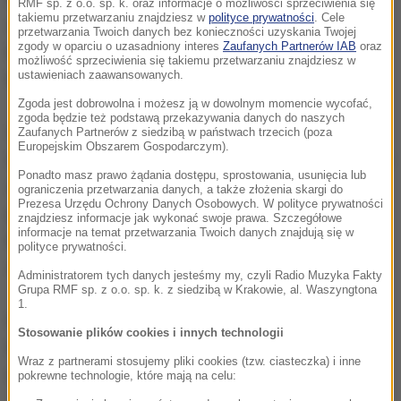
RMF sp. z o.o. sp. k. oraz informacje o możliwości sprzeciwienia się
takiemu przetwarzaniu znajdziesz w
polityce prywatności
. Cele
wymogiem, by pieniądze z budżetu kraju na
przetwarzania Twoich danych bez konieczności uzyskania Twojej
zgody w oparciu o uzasadniony interes
Zaufanych Partnerów IAB
oraz
konkretne programy zostały rozdysponowane przed
możliwość sprzeciwienia się takiemu przetwarzaniu znajdziesz w
ustawieniach zaawansowanych.
końcem roku podatkowego.
Zgoda jest dobrowolna i możesz ją w dowolnym momencie wycofać,
zgoda będzie też podstawą przekazywania danych do naszych
Według Światowej Organizacji Zdrowia (WHO) na
Zaufanych Partnerów z siedzibą w państwach trzecich (poza
Europejskim Obszarem Gospodarczym).
Ukrainie na początku 2014 roku żyło ok. 230 tys. ludzi
Ponadto masz prawo żądania dostępu, sprostowania, usunięcia lub
zakażonych HIV w wieku powyżej 15 lat. To 0,8 proc.
ograniczenia przetwarzania danych, a także złożenia skargi do
Prezesa Urzędu Ochrony Danych Osobowych. W polityce prywatności
populacji w tej grupie wiekowej. WHO alarmuje, że
znajdziesz informacje jak wykonać swoje prawa. Szczegółowe
informacje na temat przetwarzania Twoich danych znajdują się w
kraj zmaga się z najpoważniejszą w Europie
polityce prywatności.
epidemią.
Administratorem tych danych jesteśmy my, czyli Radio Muzyka Fakty
Grupa RMF sp. z o.o. sp. k. z siedzibą w Krakowie, al. Waszyngtona
1.
Natomiast ukraińskie statystyki mówią o 124 tys.
Stosowanie plików cookies i innych technologii
ludzi z HIV oficjalnie zarejestrowanych w kwietniu
Wraz z partnerami stosujemy pliki cookies (tzw. ciasteczka) i inne
na leczenie.
pokrewne technologie, które mają na celu: