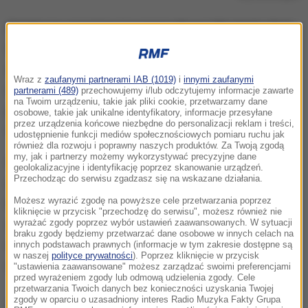
Działacze organizacji pozarządowej Ukraińska Sieć
Osób Żyjących z HIV przed siedzibą rządu wznieśli
symboliczny cmentarz. Chcieli w ten sposób uczulić
Wraz z
zaufanymi partnerami IAB (1019)
i
innymi zaufanymi
rządzących, by "nie doszło do katastrofy" -
partnerami (489)
przechowujemy i/lub odczytujemy informacje zawarte
na Twoim urządzeniu, takie jak pliki cookie, przetwarzamy dane
poinformował kierujący stowarzyszeniem
osobowe, takie jak unikalne identyfikatory, informacje przesyłane
przez urządzenia końcowe niezbędne do personalizacji reklam i treści,
Wołodymyr Żowtiak.
udostępnienie funkcji mediów społecznościowych pomiaru ruchu jak
również dla rozwoju i poprawny naszych produktów. Za Twoją zgodą
my, jak i partnerzy możemy wykorzystywać precyzyjne dane
Sytuacja taka jest spowodowana przyjęciem w
geolokalizacyjne i identyfikację poprzez skanowanie urządzeń.
Przechodząc do serwisu zgadzasz się na wskazane działania.
ubiegłym roku ustawy umożliwiającej dostawcom
Możesz wyrazić zgodę na powyższe cele przetwarzania poprzez
leków pobieranie przedpłaty i pozostawiającej do
kliknięcie w przycisk "przechodzę do serwisu", możesz również nie
sześciu miesięcy na ich dostarczenie. Wielu
wyrażać zgody poprzez wybór ustawień zaawansowanych. W sytuacji
braku zgody będziemy przetwarzać dane osobowe w innych celach na
dostawców pobrało zaliczki, ale nigdy nie
innych podstawach prawnych (informacje w tym zakresie dostępne są
w naszej
polityce prywatności
). Poprzez kliknięcie w przycisk
dostarczyło medykamentów.
"ustawienia zaawansowane" możesz zarządzać swoimi preferencjami
przed wyrażeniem zgody lub odmową udzielenia zgody. Cele
przetwarzania Twoich danych bez konieczności uzyskania Twojej
zgody w oparciu o uzasadniony interes Radio Muzyka Fakty Grupa
Przyjęcie kontrowersyjnej ustawy tłumaczono