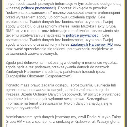
innych podstawach prawnych (informacje w tym zakresie dostępne są
głosował za pośrednictwem poczty, od miesięcy
w naszej
polityce prywatności
). Poprzez kliknięcie w przycisk
"ustawienia zaawansowane" możesz zarządzać swoimi preferencjami
krytykuje działania władz części stanów, które chcą
przed wyrażeniem zgody lub odmową udzielenia zgody. Cele
przetwarzania Twoich danych bez konieczności uzyskania Twojej
ułatwić głosowanie korespondencyjne w czasie
zgody w oparciu o uzasadniony interes Radio Muzyka Fakty Grupa
RMF sp. z o.o. sp. k. oraz informacje o możliwości sprzeciwienia się
pandemii koronawirusa.
Trump twierdzi, że
takiemu przetwarzaniu znajdziesz w
polityce prywatności
. Cele
przetwarzania Twoich danych bez konieczności uzyskania Twojej
doprowadzi to do sfałszowania wyborów
, choć nie
zgody w oparciu o uzasadniony interes
Zaufanych Partnerów IAB
oraz
dał na to żadnych dowodów.
możliwość sprzeciwienia się takiemu przetwarzaniu znajdziesz w
ustawieniach zaawansowanych.
Troską o przebieg wyborów Trump uzasadnił
Zgoda jest dobrowolna i możesz ją w dowolnym momencie wycofać,
zgoda będzie też podstawą przekazywania danych do naszych
również pośpiech w wypełnieniu wakatu po zmarłej
Zaufanych Partnerów z siedzibą w państwach trzecich (poza
Europejskim Obszarem Gospodarczym).
w piątek sędzi Sądu Najwyższego Ruth Bader
Ponadto masz prawo żądania dostępu, sprostowania, usunięcia lub
Ginsburg.
ograniczenia przetwarzania danych, a także złożenia skargi do
Prezesa Urzędu Ochrony Danych Osobowych. W polityce prywatności
znajdziesz informacje jak wykonać swoje prawa. Szczegółowe
Ten przekręt, który urządzają demokraci - a to jest
informacje na temat przetwarzania Twoich danych znajdują się w
polityce prywatności.
przekręt - stanie przed Sądem Najwyższym Stanów
Administratorem tych danych jesteśmy my, czyli Radio Muzyka Fakty
Zjednoczonych i myślę, że sytuacja, gdy głosy w
Grupa RMF sp. z o.o. sp. k. z siedzibą w Krakowie, al. Waszyngtona
sądzie rozłożą się 4:4 to niedobra sytuacja
-
1.