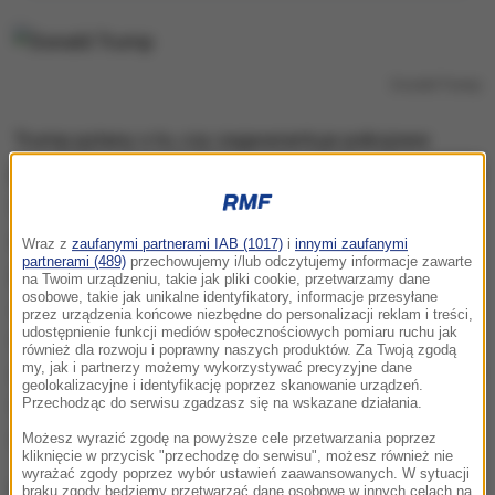
Donald Trump
Trump pytany o to, czy zagwarantuje pokojowe
przekazanie władzy po wyborach zaplanowanych na
3 listopada, odparł:
Będziemy musieli zobaczyć, co
się stanie.
Wiecie, że bardzo mocno narzekałem na
Wraz z
zaufanymi partnerami IAB (1017)
i
innymi zaufanymi
partnerami (489)
przechowujemy i/lub odczytujemy informacje zawarte
głosy (oddawane pocztą - PAP), one są katastrofą.
na Twoim urządzeniu, takie jak pliki cookie, przetwarzamy dane
osobowe, takie jak unikalne identyfikatory, informacje przesyłane
Jak pozbędziemy się ich, (...) nie będzie przekazania
przez urządzenia końcowe niezbędne do personalizacji reklam i treści,
udostępnienie funkcji mediów społecznościowych pomiaru ruchu jak
władzy, będzie kontynuacja. Głosy
również dla rozwoju i poprawny naszych produktów. Za Twoją zgodą
my, jak i partnerzy możemy wykorzystywać precyzyjne dane
(korespondencyjne) są poza kontrolą, wy to wiecie, ja
geolokalizacyjne i identyfikację poprzez skanowanie urządzeń.
to wiem, a demokraci wiedzą to lepiej niż ktokolwiek
Przechodząc do serwisu zgadzasz się na wskazane działania.
inny.
Możesz wyrazić zgodę na powyższe cele przetwarzania poprzez
kliknięcie w przycisk "przechodzę do serwisu", możesz również nie
wyrażać zgody poprzez wybór ustawień zaawansowanych. W sytuacji
Urzędujący prezydent, choć sam w przeszłości
braku zgody będziemy przetwarzać dane osobowe w innych celach na