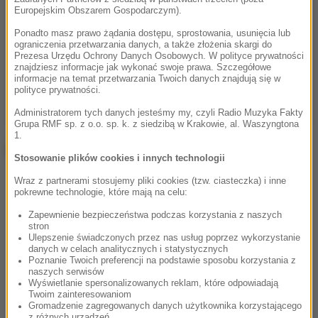
Europejskim Obszarem Gospodarczym).
Ponadto masz prawo żądania dostępu, sprostowania, usunięcia lub
ograniczenia przetwarzania danych, a także złożenia skargi do
Prezesa Urzędu Ochrony Danych Osobowych. W polityce prywatności
znajdziesz informacje jak wykonać swoje prawa. Szczegółowe
informacje na temat przetwarzania Twoich danych znajdują się w
polityce prywatności.
Administratorem tych danych jesteśmy my, czyli Radio Muzyka Fakty
Grupa RMF sp. z o.o. sp. k. z siedzibą w Krakowie, al. Waszyngtona
1.
Nie udalo sie zaladowac embedu. Zobacz wpis na X
Stosowanie plików cookies i innych technologii
Wraz z partnerami stosujemy pliki cookies (tzw. ciasteczka) i inne
pokrewne technologie, które mają na celu:
Zapewnienie bezpieczeństwa podczas korzystania z naszych
stron
Ulepszenie świadczonych przez nas usług poprzez wykorzystanie
danych w celach analitycznych i statystycznych
Poznanie Twoich preferencji na podstawie sposobu korzystania z
naszych serwisów
Wyświetlanie spersonalizowanych reklam, które odpowiadają
Twoim zainteresowaniom
Gromadzenie zagregowanych danych użytkownika korzystającego
z różnych urządzeń