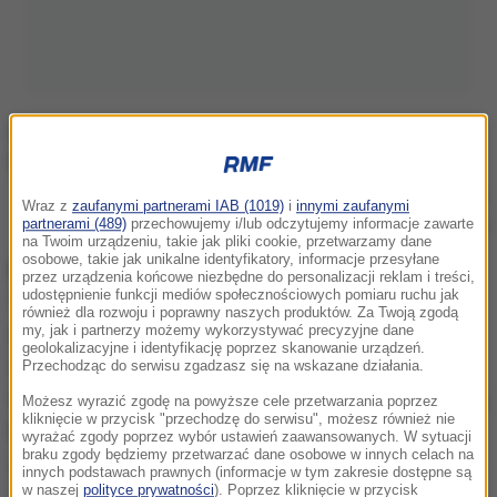
Tajemnicze kule na plaży (fot. X/Queensland Fire Department)
Wraz z
zaufanymi partnerami IAB (1019)
i
innymi zaufanymi
/
Straż pożarna
partnerami (489)
przechowujemy i/lub odczytujemy informacje zawarte
na Twoim urządzeniu, takie jak pliki cookie, przetwarzamy dane
osobowe, takie jak unikalne identyfikatory, informacje przesyłane
Kule zostały znalezione na plaży na północ od
przez urządzenia końcowe niezbędne do personalizacji reklam i treści,
udostępnienie funkcji mediów społecznościowych pomiaru ruchu jak
Townsville
- poinformowało BBC. Australijska
również dla rozwoju i poprawny naszych produktów. Za Twoją zgodą
my, jak i partnerzy możemy wykorzystywać precyzyjne dane
Agencja Kosmiczna (ASA) prowadzi dochodzenie w
geolokalizacyjne i identyfikację poprzez skanowanie urządzeń.
sprawie ich pochodzenia. Służby ratunkowe w
Przechodząc do serwisu zgadzasz się na wskazane działania.
Queensland ostrzegły mieszkańców, że obiekty mogą
Możesz wyrazić zgodę na powyższe cele przetwarzania poprzez
kliknięcie w przycisk "przechodzę do serwisu", możesz również nie
być potencjalnie niebezpieczne i zaleciły, by nie
wyrażać zgody poprzez wybór ustawień zaawansowanych. W sytuacji
braku zgody będziemy przetwarzać dane osobowe w innych celach na
zbliżać się do nich ani ich nie dotykać. Wokół miejsca
innych podstawach prawnych (informacje w tym zakresie dostępne są
w naszej
polityce prywatności
). Poprzez kliknięcie w przycisk
znaleziska wyznaczono 50-metrową strefę