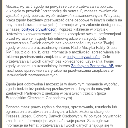
Możesz wyrazić zgodę na powyższe cele przetwarzania poprzez
kliknięcie w przycisk "przechodzę do serwisu", możesz również nie
wyrażać zgody poprzez wybór ustawień zaawansowanych. W sytuacji
braku zgody będziemy przetwarzać dane osobowe w innych celach na
innych podstawach prawnych (informacje w tym zakresie dostępne są
w naszej
polityce prywatności
). Poprzez kliknięcie w przycisk
"ustawienia zaawansowane" możesz zarządzać swoimi preferencjami
przed wyrażeniem zgody lub odmową udzielenia zgody. Cele
przetwarzania Twoich danych bez konieczności uzyskania Twojej
zgody w oparciu o uzasadniony interes Radio Muzyka Fakty Grupa
RMF sp. z o.o. sp. k. oraz informacje o możliwości sprzeciwienia się
takiemu przetwarzaniu znajdziesz w
polityce prywatności
. Cele
przetwarzania Twoich danych bez konieczności uzyskania Twojej
zgody w oparciu o uzasadniony interes
Zaufanych Partnerów IAB
oraz
możliwość sprzeciwienia się takiemu przetwarzaniu znajdziesz w
ustawieniach zaawansowanych.
Zgoda jest dobrowolna i możesz ją w dowolnym momencie wycofać,
zgoda będzie też podstawą przekazywania danych do naszych
Zaufanych Partnerów z siedzibą w państwach trzecich (poza
Europejskim Obszarem Gospodarczym).
Ponadto masz prawo żądania dostępu, sprostowania, usunięcia lub
ograniczenia przetwarzania danych, a także złożenia skargi do
Prezesa Urzędu Ochrony Danych Osobowych. W polityce prywatności
znajdziesz informacje jak wykonać swoje prawa. Szczegółowe
informacje na temat przetwarzania Twoich danych znajdują się w