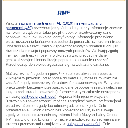
Wraz z
zaufanymi partnerami IAB (1019)
i
innymi zaufanymi
partnerami (489)
przechowujemy i/lub odczytujemy informacje zawarte
na Twoim urządzeniu, takie jak pliki cookie, przetwarzamy dane
osobowe, takie jak unikalne identyfikatory, informacje przesyłane
Siergiej Skripal
przez urządzenia końcowe niezbędne do personalizacji reklam i treści,
udostępnienie funkcji mediów społecznościowych pomiaru ruchu jak
również dla rozwoju i poprawny naszych produktów. Za Twoją zgodą
Dyrektor wykonawcza szpitala Cara Charles-Barks
my, jak i partnerzy możemy wykorzystywać precyzyjne dane
geolokalizacyjne i identyfikację poprzez skanowanie urządzeń.
zaznaczyła, że wyjście Skripala jest "fantastyczną
Przechodząc do serwisu zgadzasz się na wskazane działania.
informacją". Wyraziła uznanie dla lekarzy, którzy
Możesz wyrazić zgodę na powyższe cele przetwarzania poprzez
kliknięcie w przycisk "przechodzę do serwisu", możesz również nie
zajmowali się nim, a także jego córką Julią i
wyrażać zgody poprzez wybór ustawień zaawansowanych. W sytuacji
braku zgody będziemy przetwarzać dane osobowe w innych celach na
policjantem Nickiem Baileyem, który również był
innych podstawach prawnych (informacje w tym zakresie dostępne są
w naszej
polityce prywatności
). Poprzez kliknięcie w przycisk
hospitalizowany po tym, jak wszedł w kontakt z
"ustawienia zaawansowane" możesz zarządzać swoimi preferencjami
przed wyrażeniem zgody lub odmową udzielenia zgody. Cele
substancją użytą do próby zabójstwa byłego agenta.
przetwarzania Twoich danych bez konieczności uzyskania Twojej
Jak podkreśliła, tak szybki powrót do zdrowia trójki
zgody w oparciu o uzasadniony interes Radio Muzyka Fakty Grupa
RMF sp. z o.o. sp. k. oraz informacje o możliwości sprzeciwienia się
poszkodowanych był możliwy "dzięki ciężkiej pracy,
takiemu przetwarzaniu znajdziesz w
polityce prywatności
. Cele