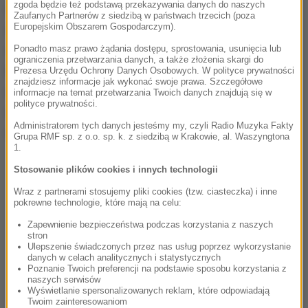
zgoda będzie też podstawą przekazywania danych do naszych
celu opanowanie sytuacji. Do Hengzhou wysłano
Zaufanych Partnerów z siedzibą w państwach trzecich (poza
Europejskim Obszarem Gospodarczym).
zespoły ratunkowe wyposażone w specjalistyczny
sprzęt, w tym sieci rybackie oraz paralizatory.
Ponadto masz prawo żądania dostępu, sprostowania, usunięcia lub
ograniczenia przetwarzania danych, a także złożenia skargi do
Dodatkowo, jak relacjonują lokalni mieszkańcy, do
Prezesa Urzędu Ochrony Danych Osobowych. W polityce prywatności
znajdziesz informacje jak wykonać swoje prawa. Szczegółowe
akcji spontanicznie przystąpili ochotnicy, którzy
informacje na temat przetwarzania Twoich danych znajdują się w
polityce prywatności.
utworzyli cywilne patrole łapiące węże w zalanych
Administratorem tych danych jesteśmy my, czyli Radio Muzyka Fakty
domach i na podwórzach.
Grupa RMF sp. z o.o. sp. k. z siedzibą w Krakowie, al. Waszyngtona
1.
Stosowanie plików cookies i innych technologii
Wraz z partnerami stosujemy pliki cookies (tzw. ciasteczka) i inne
pokrewne technologie, które mają na celu:
Zapewnienie bezpieczeństwa podczas korzystania z naszych
stron
Ulepszenie świadczonych przez nas usług poprzez wykorzystanie
danych w celach analitycznych i statystycznych
Poznanie Twoich preferencji na podstawie sposobu korzystania z
naszych serwisów
Wyświetlanie spersonalizowanych reklam, które odpowiadają
Twoim zainteresowaniom