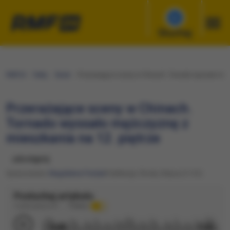
Słuchaj
RMF24
Fakty
Świat
Przerażające sceny w Chinach. Tornado wyssało mężc
Przerażające sceny w Chinach.
Tornado wyssało mężczyznę z
mieszkania na 12. piętrze
udostępnij
Opracowanie:
Magdalena Partyła
Publikacja: Środa, 8 lipca (11:51)
Posłuchaj artykułu
Czytane głosem AI
Podkład
0:00
1:42