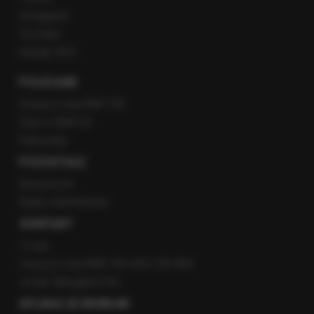
Instagram
YouTube
Kanały RSS
POLECANE
Gorąca Linia RMF FM
Staż w RMF24
Patronaty
POZOSTAŁE
Newsroom
Radio internetowe
KONTAKT
O nas
Gorąca Linia RMF FM: 600 700 800
email: fakty@rmf.fm
APLIKACJE MOBILNE