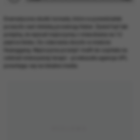
Dramatyczne skutki tornada, które w poniedziałek
przeszło nad chińską prowincją Hubei. Żywioł był tak
potężny, że wyssał mężczyznę z mieszkania na 12.
piętrze bloku. Do zdarzenia doszło w mieście
Huanggang. Mężczyzna przeżył i trafił do szpitala na
oddział intensywnej terapii - przekazała agencja UPI,
powołując się na lokalne media.