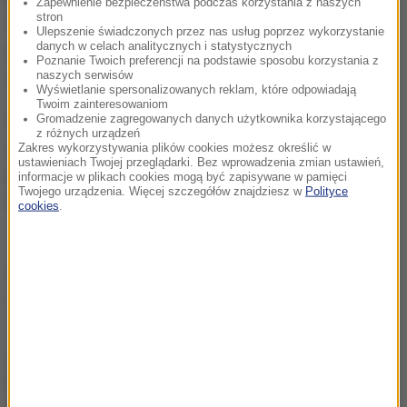
Zapewnienie bezpieczeństwa podczas korzystania z naszych
stron
najbardziej niszczycielskie od 2016 roku. Wówczas
Ulepszenie świadczonych przez nas usług poprzez wykorzystanie
danych w celach analitycznych i statystycznych
w mieście Yancheng na wschodzie Chin zginęło aż
Poznanie Twoich preferencji na podstawie sposobu korzystania z
naszych serwisów
98 osób.
Wyświetlanie spersonalizowanych reklam, które odpowiadają
Twoim zainteresowaniom
Chiny co roku zmagają się latem z klęskami
Gromadzenie zagregowanych danych użytkownika korzystającego
z różnych urządzeń
żywiołowymi. Naukowcy ostrzegają, że na skutek
Zakres wykorzystywania plików cookies możesz określić w
ustawieniach Twojej przeglądarki. Bez wprowadzenia zmian ustawień,
globalnego ocieplenia intensywność i częstotliwość
informacje w plikach cookies mogą być zapisywane w pamięci
Twojego urządzenia. Więcej szczegółów znajdziesz w
Polityce
ekstremalnych zjawisk pogodowych będzie rosnąć.
cookies
.
Źródło: RMF24/PAP
Tornado
Tagi:
chcesz widzieć więcej artykułów od RMF24?
dodaj w
Google