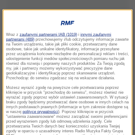
Wraz z
zaufanymi partnerami IAB (1019)
i
innymi zaufanymi
partnerami (489)
przechowujemy i/lub odczytujemy informacje zawarte
na Twoim urządzeniu, takie jak pliki cookie, przetwarzamy dane
osobowe, takie jak unikalne identyfikatory, informacje przesyłane
przez urządzenia końcowe niezbędne do personalizacji reklam i treści,
udostępnienie funkcji mediów społecznościowych pomiaru ruchu jak
Skutki przejścia poniedziałkowego tornada/AFP/East News
również dla rozwoju i poprawny naszych produktów. Za Twoją zgodą
my, jak i partnerzy możemy wykorzystywać precyzyjne dane
/
East News
geolokalizacyjne i identyfikację poprzez skanowanie urządzeń.
Przechodząc do serwisu zgadzasz się na wskazane działania.
Jak przekazał portal stacji TVBS, w chwili uderzenia
Możesz wyrazić zgodę na powyższe cele przetwarzania poprzez
tornada mężczyzna odpoczywał na sofie w salonie.
kliknięcie w przycisk "przechodzę do serwisu", możesz również nie
wyrażać zgody poprzez wybór ustawień zaawansowanych. W sytuacji
Wichura wyrwała w całości okno z muru budynku i
braku zgody będziemy przetwarzać dane osobowe w innych celach na
porwała z mieszkania mężczyznę wraz z sofą,
innych podstawach prawnych (informacje w tym zakresie dostępne są
w naszej
polityce prywatności
). Poprzez kliknięcie w przycisk
szafkami i stołem.
Mężczyznę znaleziono
"ustawienia zaawansowane" możesz zarządzać swoimi preferencjami
przed wyrażeniem zgody lub odmową udzielenia zgody. Cele
nieprzytomnego w pasie zieleni pod blokiem.
przetwarzania Twoich danych bez konieczności uzyskania Twojej
zgody w oparciu o uzasadniony interes Radio Muzyka Fakty Grupa
Dotychczas nie odzyskał przytomności.