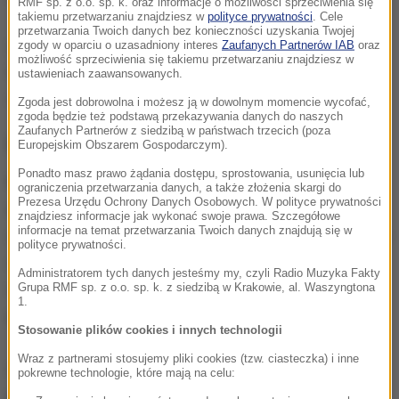
RMF sp. z o.o. sp. k. oraz informacje o możliwości sprzeciwienia się
takiemu przetwarzaniu znajdziesz w
polityce prywatności
. Cele
przetwarzania Twoich danych bez konieczności uzyskania Twojej
Żona i dziecko mężczyzny podczas uderzenia
zgody w oparciu o uzasadniony interes
Zaufanych Partnerów IAB
oraz
możliwość sprzeciwienia się takiemu przetwarzaniu znajdziesz w
tornada przebywali w innej części mieszkania. Nic im
ustawieniach zaawansowanych.
się nie stało.
Zgoda jest dobrowolna i możesz ją w dowolnym momencie wycofać,
zgoda będzie też podstawą przekazywania danych do naszych
Zaufanych Partnerów z siedzibą w państwach trzecich (poza
Potężna siła żywiołu
Europejskim Obszarem Gospodarczym).
Ponadto masz prawo żądania dostępu, sprostowania, usunięcia lub
W wyniku poniedziałkowego tornada zginęło 11
ograniczenia przetwarzania danych, a także złożenia skargi do
Prezesa Urzędu Ochrony Danych Osobowych. W polityce prywatności
osób, a ponad 330 odniosło obrażenia.
Żywioł
znajdziesz informacje jak wykonać swoje prawa. Szczegółowe
informacje na temat przetwarzania Twoich danych znajdują się w
zniszczył blisko 5 tys. domów w Hubei, zrywał dachy
polityce prywatności.
z budynków i niszczył infrastrukturę. W Huanggang
Administratorem tych danych jesteśmy my, czyli Radio Muzyka Fakty
wiatr wiał z taką siłą, że przemieszczał
Grupa RMF sp. z o.o. sp. k. z siedzibą w Krakowie, al. Waszyngtona
1.
półciężarówki o nawet 30 metrów.
Stosowanie plików cookies i innych technologii
Wraz z partnerami stosujemy pliki cookies (tzw. ciasteczka) i inne
Cytowany przez UPI specjalista od burz Eric Wang
pokrewne technologie, które mają na celu:
podkreślił, że poniedziałkowe tornada były