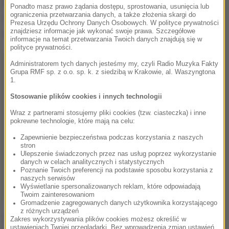
Bractwa, by odstąpiło od planowanych święceń
. W
Ponadto masz prawo żądania dostępu, sprostowania, usunięcia lub
ograniczenia przetwarzania danych, a także złożenia skargi do
specjalnym liście, wystosowanym we wtorek,
Prezesa Urzędu Ochrony Danych Osobowych. W polityce prywatności
znajdziesz informacje jak wykonać swoje prawa. Szczegółowe
napisał:
informacje na temat przetwarzania Twoich danych znajdują się w
polityce prywatności.
Przepełniony chrześcijańską miłością, wzywam
Administratorem tych danych jesteśmy my, czyli Radio Muzyka Fakty
Grupa RMF sp. z o.o. sp. k. z siedzibą w Krakowie, al. Waszyngtona
was i proszę z całego serca: zawróćcie z tej drogi!
1.
Zachęcam was, abyście z całą powagą rozważyli
Stosowanie plików cookies i innych technologii
dobro duchowe wiernych, ponieważ akt schizmy,
Wraz z partnerami stosujemy pliki cookies (tzw. ciasteczka) i inne
którego byście się dopuścili, pozbawiłby ich
pokrewne technologie, które mają na celu:
możliwości godziwego, a w niektórych
Zapewnienie bezpieczeństwa podczas korzystania z naszych
stron
przypadkach nawet ważnego przyjmowania
Ulepszenie świadczonych przez nas usług poprzez wykorzystanie
danych w celach analitycznych i statystycznych
sakramentów, które miłują i których poszukują dla
Poznanie Twoich preferencji na podstawie sposobu korzystania z
naszych serwisów
swojego uświęcenia.
Wyświetlanie spersonalizowanych reklam, które odpowiadają
Twoim zainteresowaniom
Gromadzenie zagregowanych danych użytkownika korzystającego
z różnych urządzeń
Watykan nie pozostawił wątpliwości co do
Zakres wykorzystywania plików cookies możesz określić w
ustawieniach Twojej przeglądarki. Bez wprowadzenia zmian ustawień,