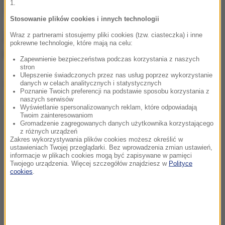
1.
zapobiec kolejnym, poważniejszym incydentom.
Stosowanie plików cookies i innych technologii
Za przemoc, głównie kary
Wraz z partnerami stosujemy pliki cookies (tzw. ciasteczka) i inne
pokrewne technologie, które mają na celu:
administracyjne
Zapewnienie bezpieczeństwa podczas korzystania z naszych
stron
Ulepszenie świadczonych przez nas usług poprzez wykorzystanie
Dalsza część artykułu pod materiałem video:
danych w celach analitycznych i statystycznych
Poznanie Twoich preferencji na podstawie sposobu korzystania z
naszych serwisów
Wyświetlanie spersonalizowanych reklam, które odpowiadają
Twoim zainteresowaniom
Gromadzenie zagregowanych danych użytkownika korzystającego
z różnych urządzeń
Zakres wykorzystywania plików cookies możesz określić w
ustawieniach Twojej przeglądarki. Bez wprowadzenia zmian ustawień,
informacje w plikach cookies mogą być zapisywane w pamięci
Twojego urządzenia. Więcej szczegółów znajdziesz w
Polityce
cookies
.