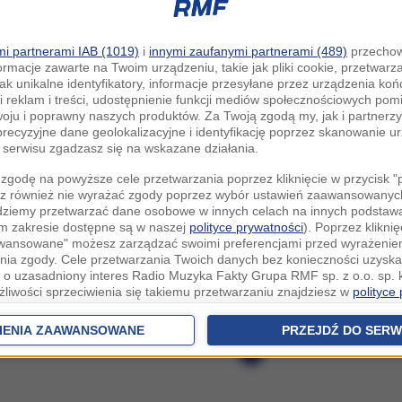
i partnerami IAB (1019)
i
innymi zaufanymi partnerami (489)
przechow
ormacje zawarte na Twoim urządzeniu, takie jak pliki cookie, przetwar
jak unikalne identyfikatory, informacje przesyłane przez urządzenia k
i reklam i treści, udostępnienie funkcji mediów społecznościowych pom
woju i poprawny naszych produktów. Za Twoją zgodą my, jak i partner
recyzyjne dane geolokalizacyjne i identyfikację poprzez skanowanie u
serwisu zgadzasz się na wskazane działania.
zgodę na powyższe cele przetwarzania poprzez kliknięcie w przycisk 
z również nie wyrażać zgody poprzez wybór ustawień zaawansowanych
dziemy przetwarzać dane osobowe w innych celach na innych podsta
ym zakresie dostępne są w naszej
polityce prywatności
). Poprzez kliknię
awansowane" możesz zarządzać swoimi preferencjami przed wyrażenie
ia zgody. Cele przetwarzania Twoich danych bez konieczności uzyska
 o uzasadniony interes Radio Muzyka Fakty Grupa RMF sp. z o.o. sp. k
żliwości sprzeciwienia się takiemu przetwarzaniu znajdziesz w
polityce
nia Twoich danych bez konieczności uzyskania Twojej zgody w oparci
ch Partnerów IAB
oraz możliwość sprzeciwienia się takiemu przetwarza
IENIA ZAAWANSOWANE
PRZEJDŹ DO SERW
aawansowanych.
rowolna i możesz ją w dowolnym momencie wycofać, zgoda będzie też
anych do naszych Zaufanych Partnerów z siedzibą w państwach trzec